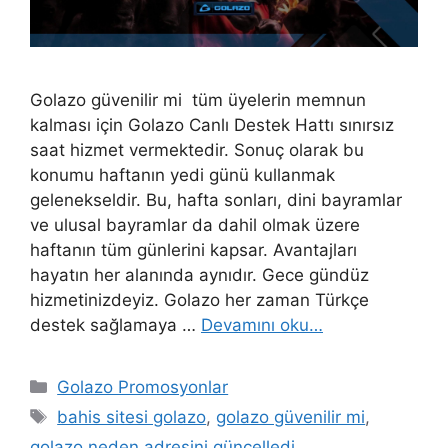
Golazo güvenilir mi tüm üyelerin memnun
kalması için Golazo Canlı Destek Hattı sınırsız
saat hizmet vermektedir. Sonuç olarak bu
konumu haftanın yedi günü kullanmak
gelenekseldir. Bu, hafta sonları, dini bayramlar
ve ulusal bayramlar da dahil olmak üzere
haftanın tüm günlerini kapsar. Avantajları
hayatın her alanında aynıdır. Gece gündüz
hizmetinizdeyiz. Golazo her zaman Türkçe
destek sağlamaya …
Devamını oku…
Kategoriler
Golazo Promosyonlar
Etiketler
bahis sitesi golazo
,
golazo güvenilir mi
,
golazo neden adresini güncelledi