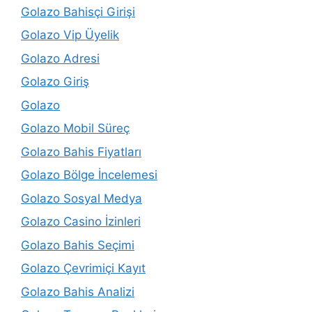
Golazo Bahisçi Girişi
Golazo Vip Üyelik
Golazo Adresi
Golazo Giriş
Golazo
Golazo Mobil Süreç
Golazo Bahis Fiyatları
Golazo Bölge İncelemesi
Golazo Sosyal Medya
Golazo Casino İzinleri
Golazo Bahis Seçimi
Golazo Çevrimiçi Kayıt
Golazo Bahis Analizi