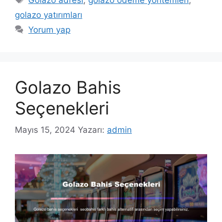
golazo yatırımları
Yorum yap
Golazo Bahis
Seçenekleri
Mayıs 15, 2024
Yazarı:
admin