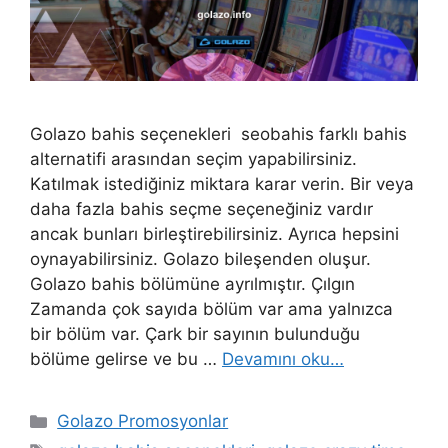
Golazo bahis seçenekleri seobahis farklı bahis
alternatifi arasından seçim yapabilirsiniz.
Katılmak istediğiniz miktara karar verin. Bir veya
daha fazla bahis seçme seçeneğiniz vardır
ancak bunları birleştirebilirsiniz. Ayrıca hepsini
oynayabilirsiniz. Golazo bileşenden oluşur.
Golazo bahis bölümüne ayrılmıştır. Çılgın
Zamanda çok sayıda bölüm var ama yalnızca
bir bölüm var. Çark bir sayının bulunduğu
bölüme gelirse ve bu …
Devamını oku…
Kategoriler
Golazo Promosyonlar
Etiketler