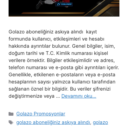
Golazo aboneliğiniz askıya alındı kayıt
formunda kullanıcı, etkileşimleri ve hesabı
hakkında ayrıntılar bulunur. Genel bilgiler, isim,
doğum tarihi ve T.C. Kimlik numarası kişisel
verilere örnektir. Bilgiler etkileşimlidir ve adres,
telefon numarası ve e-posta gibi ayrıntıları içerir.
Genellikle, etkilenen e-postaların veya e-posta
hesaplarının sayısı yalnızca kullanıcı tarafından
sağlanan öznel bir bilgidir. Bu veriler şifrenizi
değiştirmenize veya …
Devamını oku…
Kategoriler
Golazo Promosyonlar
Etiketler
golazo aboneliğiniz askıya alındı
,
golazo