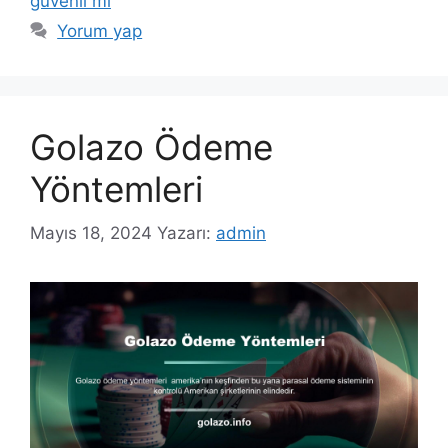
güvenli mi
Yorum yap
Golazo Ödeme
Yöntemleri
Mayıs 18, 2024
Yazarı:
admin