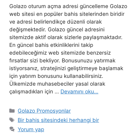
Golazo oturum açma adresi güncelleme Golazo
web sitesi en popüler bahis sitelerinden biridir
ve adresi belirlendikçe düzenli olarak
değişmektedir. Golazo güncel adresini
sitemizde aktif olarak sizlerle paylaşmaktadır.
En güncel bahis etkinliklerini takip
edebileceğimiz web sitemizde benzersiz
fırsatlar sizi bekliyor. Bonusunuzu yatırmak
istiyorsanız, stratejinizi geliştirmeye başlamak
için yatırım bonusunu kullanabilirsiniz.
Ülkemizde muhasebeciler yasal olarak
çalışmadıkları için …
Devamını oku…
Kategoriler
Golazo Promosyonlar
Etiketler
Bir bahis sitesindeki herhangi bir
Yorum yap