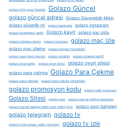
golazo giriş hatası
Golazo Güncel
golazo giriş oyun hizmeti
golazo güncel adresi
Golazo Güvenebilir Misin
golazo güvenilir mi
golazo instagram
golazo hakkında
Golazo kayıt
golazo kaç oldu
golazo i̇ncelemesi nedir
golazo maç izle
golazo kullanıcı dostu
golazo lisansları
golazo maç izleme
golazo müşteri hizmetleri
golazo nasıl kayıt olurum
golazo ortaklık
golazo ortaklık teklifi
golazo oyun sitesi
golazo oyun bahis
golazo oyun serisi
Golazo Para Çekme
golazo para yatirma
golazo para çekmek
golazo para çekme yöntemleri
golazo promosyon kodu
golazo rulet oyuncusu
Golazo Sitesi
golazo sms
golazo sosyal medya hesapları
golazo spor bahisleri
golazo sosyal medya mobil spor mobil giriş
golazo tv
golazo telegram
golazo tv izle
golazo tv'nin amacı nedir çevrimiçi