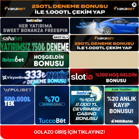
×
GOLAZO GİRİŞ İÇİN TIKLAYINIZ!