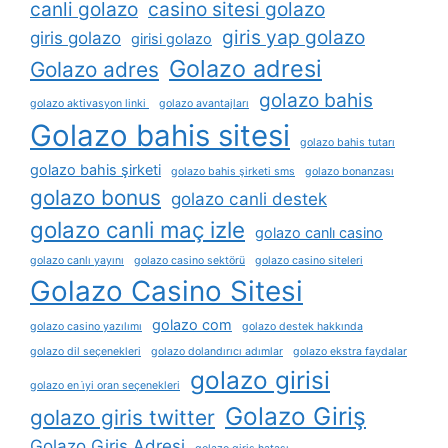
canli golazo
casino sitesi golazo
giris yap golazo
giris golazo
girisi golazo
Golazo adresi
Golazo adres
golazo bahis
golazo aktivasyon linki ​​
golazo avantajları
Golazo bahis sitesi
golazo bahis tutarı
golazo bahis şirketi
golazo bahis şirketi sms
golazo bonanzası
golazo bonus
golazo canli destek
golazo canli maç izle
golazo canlı casino
golazo canlı yayını
golazo casino sektörü
golazo casino siteleri
Golazo Casino Sitesi
golazo com
golazo casino yazılımı
golazo destek hakkında
golazo dil seçenekleri
golazo dolandırıcı adımlar
golazo ekstra faydalar
golazo girisi
golazo en i̇yi oran seçenekleri
Golazo Giriş
golazo giris twitter
Golazo Giriş Adresi