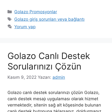
Kategoriler
Golazo Promosyonlar
Etiketler
Golazo giriş sorunları veya bağlantı
Yorum yap
Golazo Canlı Destek
Sorularınızı Çözün
Kasım 9, 2022
Yazarı:
admin
Golazo canlı destek sorularınızı çözün Golazo,
canlı destek mesajı uygulaması olarak hizmet
vermektedir, sitenin sağ alt köşesinde bulunan
canlı destek butonuna tıklarsanız, doldurmanız