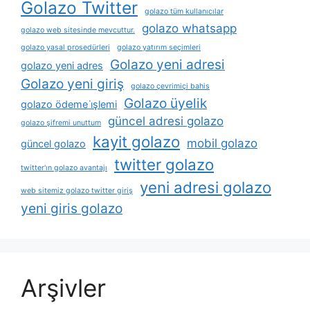
Golazo Twitter
golazo tüm kullanıcılar
golazo whatsapp
golazo web sitesinde mevcuttur.
golazo yasal prosedürleri
golazo yatırım seçimleri
Golazo yeni adresi
golazo yeni adres
Golazo yeni giriş
golazo çevrimiçi bahis
Golazo üyelik
golazo ödeme i̇şlemi
güncel adresi golazo
golazo şifremi unuttum
kayit golazo
mobil golazo
güncel golazo
twitter golazo
twitter'ın golazo avantajı
yeni adresi golazo
web sitemiz golazo twitter giriş
yeni giris golazo
Arşivler