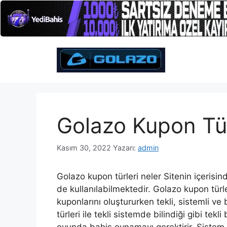
İçeriğe
atla
Golazo Kupon Tür
Kasım 30, 2022
Yazarı:
admin
Golazo kupon türleri neler Sitenin içerisind
de kullanılabilmektedir. Golazo kupon türl
kuponlarını oluştururken tekli, sistemli ve 
türleri ile tekli sistemde bilindiği gibi tek
oyunda bahis oynamayı gerektirir. Sistem