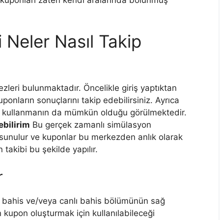
 Neler Nasıl Takip
zleri bulunmaktadır. Öncelikle giriş yaptıktan
onların sonuçlarını takip edebilirsiniz. Ayrıca
ti kullanmanın da mümkün olduğu görülmektedir.
ebilirim
Bu gerçek zamanlı simülasyon
i sunulur ve kuponlar bu merkezden anlık olarak
takibi bu şekilde yapılır.
r
 bahis ve/veya canlı bahis bölümünün sağ
 kupon oluşturmak için kullanılabileceği