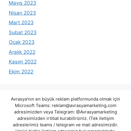
Mayıs 2023
Nisan 2023
Mart 2023
Şubat 2023
Ocak 2023
Aralık 2022
Kasım 2022
Ekim 2022
Avrasya'nın en büyük reklam platformunda olmak için
Microsoft Teams:
reklam@avrasyamarketing.com
adresimizden veya Telegram: @Avrasyamarketing
adresimizden irtibat kurabilirsiniz. (Tek iletişim
adreslerimiz teams / telegram ve mail adresimizdir.