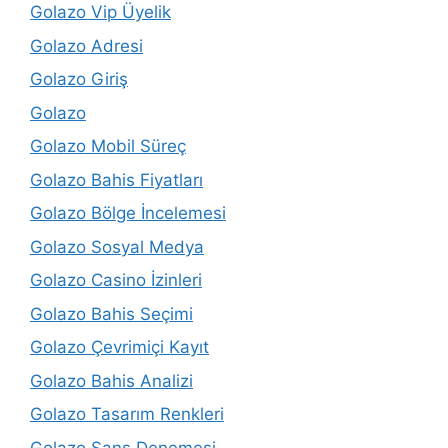
Golazo Vip Üyelik
Golazo Adresi
Golazo Giriş
Golazo
Golazo Mobil Süreç
Golazo Bahis Fiyatları
Golazo Bölge İncelemesi
Golazo Sosyal Medya
Golazo Casino İzinleri
Golazo Bahis Seçimi
Golazo Çevrimiçi Kayıt
Golazo Bahis Analizi
Golazo Tasarım Renkleri
Golazo Şans Denemesi