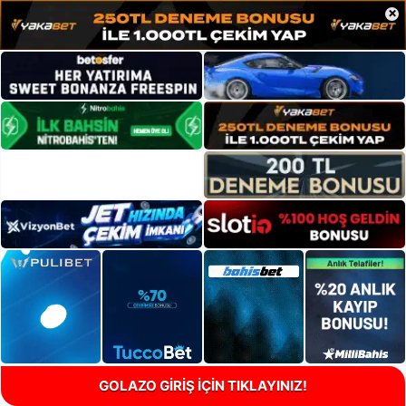
×
GOLAZO GİRİŞ İÇİN TIKLAYINIZ!