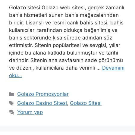
Golazo sitesi Golazo web sitesi, gerçek zamanlı
bahis hizmetleri sunan bahis mağazalarından
biridir. Lisanslı ve resmi canlı bahis sitesi, bahis
kullanıcıları tarafından oldukça beğenilmiş ve
bahis sektöründe kısa sürede adından söz
ettirmiştir. Sitenin popülaritesi ve sevgisi, yıllar
içinde bu alana katkıda bulunmuştur ve tarihi
derindir. Sitenin ana sayfasının sade görünümü
ve düzeni, kullanıcılara daha verimli …
Devamını
oku…
Kategoriler
Golazo Promosyonlar
Etiketler
Golazo Casino Sitesi
,
Golazo Sitesi
Yorum yap