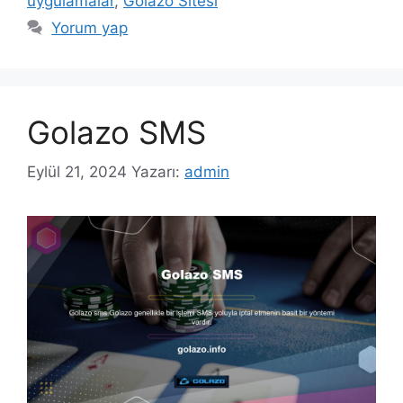
uygulamalar
,
Golazo Sitesi
Yorum yap
Golazo SMS
Eylül 21, 2024
Yazarı:
admin