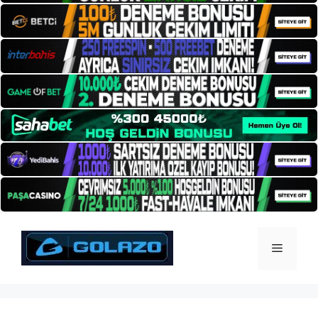
İçeriğe
atla
Menü