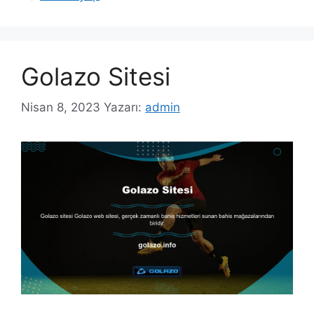
Golazo Sitesi
Nisan 8, 2023
Yazarı:
admin