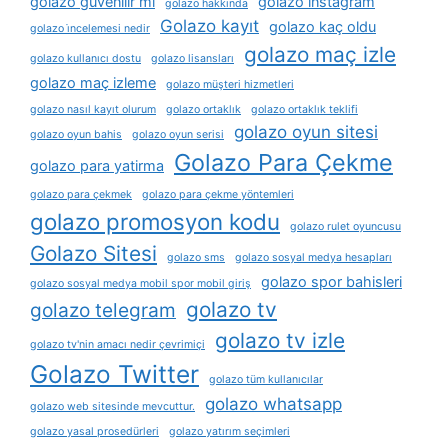
golazo güvenilir mi
golazo instagram
golazo hakkında
Golazo kayıt
golazo kaç oldu
golazo i̇ncelemesi nedir
golazo maç izle
golazo kullanıcı dostu
golazo lisansları
golazo maç izleme
golazo müşteri hizmetleri
golazo nasıl kayıt olurum
golazo ortaklık
golazo ortaklık teklifi
golazo oyun sitesi
golazo oyun bahis
golazo oyun serisi
Golazo Para Çekme
golazo para yatirma
golazo para çekmek
golazo para çekme yöntemleri
golazo promosyon kodu
golazo rulet oyuncusu
Golazo Sitesi
golazo sms
golazo sosyal medya hesapları
golazo spor bahisleri
golazo sosyal medya mobil spor mobil giriş
golazo tv
golazo telegram
golazo tv izle
golazo tv'nin amacı nedir çevrimiçi
Golazo Twitter
golazo tüm kullanıcılar
golazo whatsapp
golazo web sitesinde mevcuttur.
golazo yasal prosedürleri
golazo yatırım seçimleri