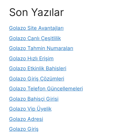
Son Yazılar
Golazo Site Avantajları
Golazo Canlı Çeşitlilik
Golazo Tahmin Numaraları
Golazo Hızlı Erişim
Golazo Etkinlik Bahisleri
Golazo Giriş Çözümleri
Golazo Telefon Güncellemeleri
Golazo Bahisçi Girişi
Golazo Vip Üyelik
Golazo Adresi
Golazo Giriş