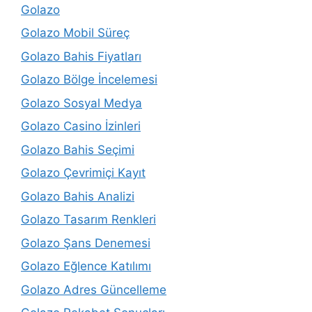
Golazo
Golazo Mobil Süreç
Golazo Bahis Fiyatları
Golazo Bölge İncelemesi
Golazo Sosyal Medya
Golazo Casino İzinleri
Golazo Bahis Seçimi
Golazo Çevrimiçi Kayıt
Golazo Bahis Analizi
Golazo Tasarım Renkleri
Golazo Şans Denemesi
Golazo Eğlence Katılımı
Golazo Adres Güncelleme