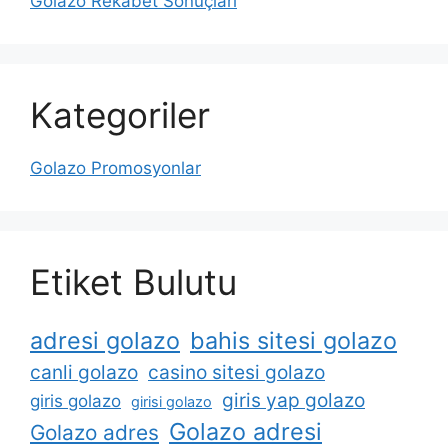
Golazo Rekabet Sonuçları
Kategoriler
Golazo Promosyonlar
Etiket Bulutu
adresi golazo
bahis sitesi golazo
canli golazo
casino sitesi golazo
giris yap golazo
giris golazo
girisi golazo
Golazo adresi
Golazo adres