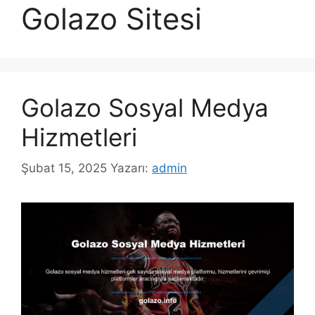
Golazo Sitesi
Golazo Sosyal Medya
Hizmetleri
Şubat 15, 2025
Yazarı:
admin