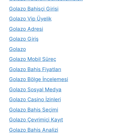
Golazo Bahisçi Girişi
Golazo Vip Üyelik
Golazo Adresi
Golazo Giriş
Golazo
Golazo Mobil Süreç
Golazo Bahis Fiyatları
Golazo Bölge İncelemesi
Golazo Sosyal Medya
Golazo Casino İzinleri
Golazo Bahis Seçimi
Golazo Çevrimiçi Kayıt
Golazo Bahis Analizi