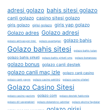
adresi golazo
bahis sitesi golazo
canli golazo
casino sitesi golazo
giris yap golazo
giris golazo
girisi golazo
Golazo adresi
Golazo adres
golazo bahis
golazo aktivasyon linki ​​
golazo avantajları
Golazo bahis sitesi
golazo bahis tutarı
golazo bahis şirketi
golazo bahis şirketi sms
golazo bonanzası
golazo bonus
golazo canli destek
golazo canli maç izle
golazo canlı casino
golazo canlı yayını
golazo casino sektörü
golazo casino siteleri
Golazo Casino Sitesi
golazo com
golazo casino yazılımı
golazo destek hakkında
golazo dil seçenekleri
golazo dolandırıcı adımlar
golazo ekstra faydalar
golazo girisi