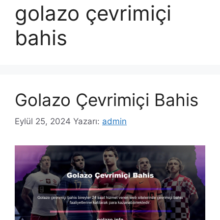
golazo çevrimiçi
bahis
Golazo Çevrimiçi Bahis
Eylül 25, 2024
Yazarı:
admin