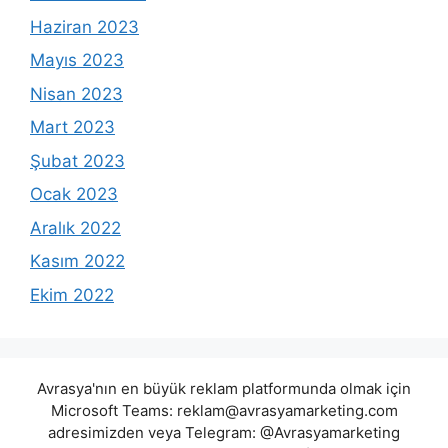
Haziran 2023
Mayıs 2023
Nisan 2023
Mart 2023
Şubat 2023
Ocak 2023
Aralık 2022
Kasım 2022
Ekim 2022
Avrasya'nın en büyük reklam platformunda olmak için
Microsoft Teams:
reklam@avrasyamarketing.com
adresimizden veya Telegram: @Avrasyamarketing