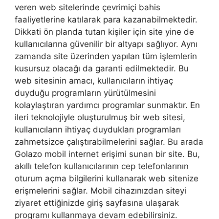
veren web sitelerinde çevrimiçi bahis
faaliyetlerine katılarak para kazanabilmektedir.
Dikkati ön planda tutan kişiler için site yine de
kullanıcılarına güvenilir bir altyapı sağlıyor. Aynı
zamanda site üzerinden yapılan tüm işlemlerin
kusursuz olacağı da garanti edilmektedir. Bu
web sitesinin amacı, kullanıcıların ihtiyaç
duyduğu programların yürütülmesini
kolaylaştıran yardımcı programlar sunmaktır. En
ileri teknolojiyle oluşturulmuş bir web sitesi,
kullanıcıların ihtiyaç duydukları programları
zahmetsizce çalıştırabilmelerini sağlar. Bu arada
Golazo mobil internet erişimi sunan bir site. Bu,
akıllı telefon kullanıcılarının cep telefonlarının
oturum açma bilgilerini kullanarak web sitenize
erişmelerini sağlar. Mobil cihazınızdan siteyi
ziyaret ettiğinizde giriş sayfasına ulaşarak
programı kullanmaya devam edebilirsiniz.