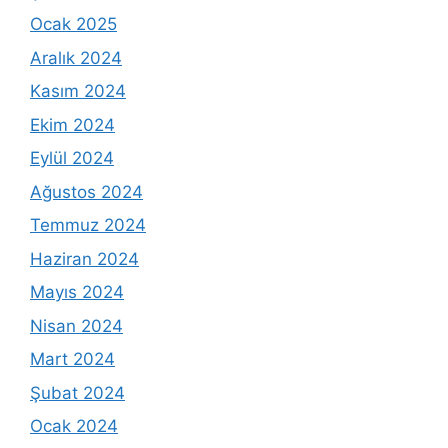
Ocak 2025
Aralık 2024
Kasım 2024
Ekim 2024
Eylül 2024
Ağustos 2024
Temmuz 2024
Haziran 2024
Mayıs 2024
Nisan 2024
Mart 2024
Şubat 2024
Ocak 2024