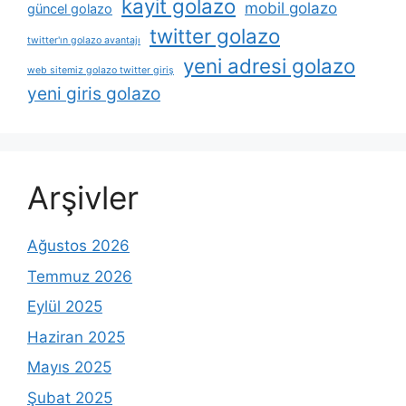
kayit golazo
mobil golazo
güncel golazo
twitter golazo
twitter'ın golazo avantajı
yeni adresi golazo
web sitemiz golazo twitter giriş
yeni giris golazo
Arşivler
Ağustos 2026
Temmuz 2026
Eylül 2025
Haziran 2025
Mayıs 2025
Şubat 2025