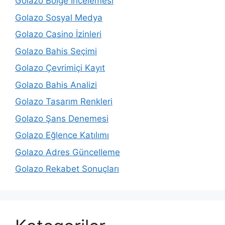
Golazo Bölge İncelemesi
Golazo Sosyal Medya
Golazo Casino İzinleri
Golazo Bahis Seçimi
Golazo Çevrimiçi Kayıt
Golazo Bahis Analizi
Golazo Tasarım Renkleri
Golazo Şans Denemesi
Golazo Eğlence Katılımı
Golazo Adres Güncelleme
Golazo Rekabet Sonuçları