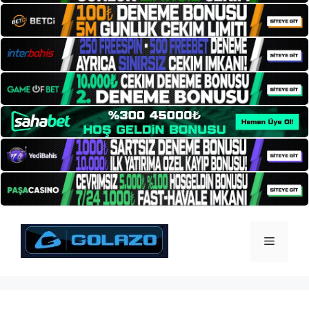
İçeriğe
atla
Menü