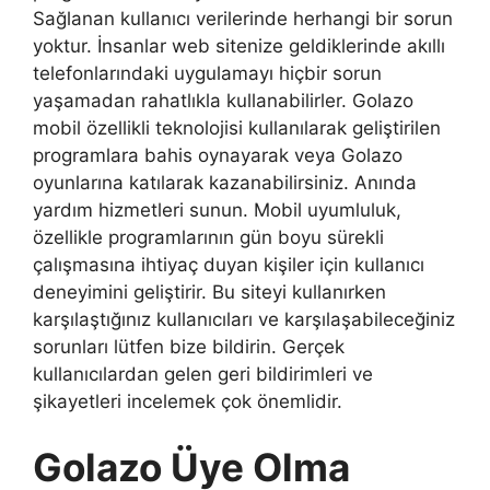
Sağlanan kullanıcı verilerinde herhangi bir sorun
yoktur. İnsanlar web sitenize geldiklerinde akıllı
telefonlarındaki uygulamayı hiçbir sorun
yaşamadan rahatlıkla kullanabilirler. Golazo
mobil özellikli teknolojisi kullanılarak geliştirilen
programlara bahis oynayarak veya Golazo
oyunlarına katılarak kazanabilirsiniz. Anında
yardım hizmetleri sunun. Mobil uyumluluk,
özellikle programlarının gün boyu sürekli
çalışmasına ihtiyaç duyan kişiler için kullanıcı
deneyimini geliştirir. Bu siteyi kullanırken
karşılaştığınız kullanıcıları ve karşılaşabileceğiniz
sorunları lütfen bize bildirin. Gerçek
kullanıcılardan gelen geri bildirimleri ve
şikayetleri incelemek çok önemlidir.
Golazo Üye Olma