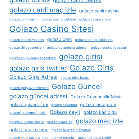
golazo canli destek
golazo canli maç izle
golazo canlı casino
golazo canlı yayını
golazo casino sektörü
golazo casino siteleri
Golazo Casino Sitesi
golazo com
golazo casino yazılımı
golazo destek hakkında
golazo dil seçenekleri
golazo dolandırıcı adımlar
golazo ekstra faydalar
golazo girisi
golazo en i̇yi oran seçenekleri
Golazo Giriş
golazo giris twitter
Golazo Giriş Adresi
golazo giriş hatası
Golazo Güncel
golazo giriş oyun hizmeti
golazo güncel adresi
Golazo Güvenebilir Misin
golazo güvenilir mi
golazo instagram
golazo hakkında
Golazo kayıt
golazo kaç oldu
golazo i̇ncelemesi nedir
golazo maç izle
golazo kullanıcı dostu
golazo lisansları
golazo maç izleme
golazo müşteri hizmetleri
golazo nasıl kayıt olurum
golazo ortaklık
golazo ortaklık teklifi