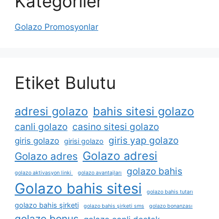
Kategoriler
Golazo Promosyonlar
Etiket Bulutu
adresi golazo
bahis sitesi golazo
canli golazo
casino sitesi golazo
giris yap golazo
giris golazo
girisi golazo
Golazo adresi
Golazo adres
golazo bahis
golazo aktivasyon linki ​​
golazo avantajları
Golazo bahis sitesi
golazo bahis tutarı
golazo bahis şirketi
golazo bahis şirketi sms
golazo bonanzası
golazo bonus