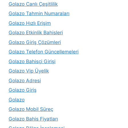
Golazo Canlı Çeşitlilik
Golazo Tahmin Numaraları
Golazo Hızlı Erişim
Golazo Etkinlik Bahisleri
Golazo Giriş Çözümleri
Golazo Telefon Güncellemeleri
Golazo Bahisçi Girişi
Golazo Vip Üyelik
Golazo Adresi
Golazo Giriş
Golazo
Golazo Mobil Süreç
Golazo Bahis Fiyatları