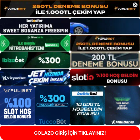
×
GOLAZO GİRİŞ İÇİN TIKLAYINIZ!