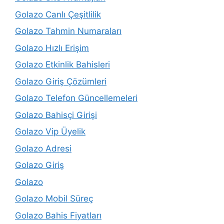
Golazo Canlı Çeşitlilik
Golazo Tahmin Numaraları
Golazo Hızlı Erişim
Golazo Etkinlik Bahisleri
Golazo Giriş Çözümleri
Golazo Telefon Güncellemeleri
Golazo Bahisçi Girişi
Golazo Vip Üyelik
Golazo Adresi
Golazo Giriş
Golazo
Golazo Mobil Süreç
Golazo Bahis Fiyatları