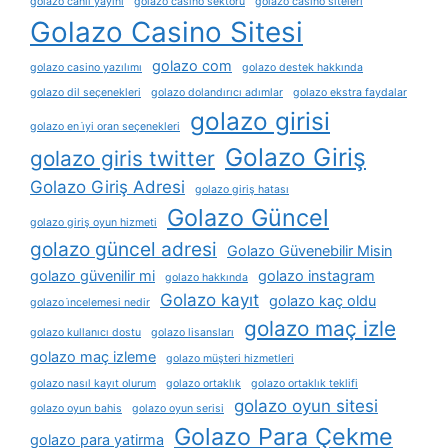
golazo canlı yayını
golazo casino sektörü
golazo casino siteleri
Golazo Casino Sitesi
golazo com
golazo casino yazılımı
golazo destek hakkında
golazo dil seçenekleri
golazo dolandırıcı adımlar
golazo ekstra faydalar
golazo girisi
golazo en i̇yi oran seçenekleri
Golazo Giriş
golazo giris twitter
Golazo Giriş Adresi
golazo giriş hatası
Golazo Güncel
golazo giriş oyun hizmeti
golazo güncel adresi
Golazo Güvenebilir Misin
golazo güvenilir mi
golazo instagram
golazo hakkında
Golazo kayıt
golazo kaç oldu
golazo i̇ncelemesi nedir
golazo maç izle
golazo kullanıcı dostu
golazo lisansları
golazo maç izleme
golazo müşteri hizmetleri
golazo nasıl kayıt olurum
golazo ortaklık
golazo ortaklık teklifi
golazo oyun sitesi
golazo oyun bahis
golazo oyun serisi
Golazo Para Çekme
golazo para yatirma