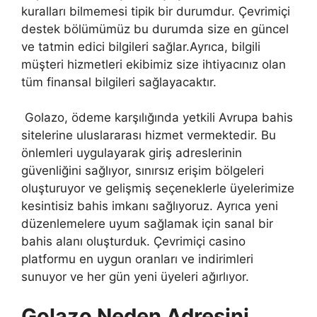
kuralları bilmemesi tipik bir durumdur. Çevrimiçi
destek bölümümüz bu durumda size en güncel
ve tatmin edici bilgileri sağlar.Ayrıca, bilgili
müşteri hizmetleri ekibimiz size ihtiyacınız olan
tüm finansal bilgileri sağlayacaktır.
Golazo, ödeme karşılığında yetkili Avrupa bahis
sitelerine uluslararası hizmet vermektedir. Bu
önlemleri uygulayarak giriş adreslerinin
güvenliğini sağlıyor, sınırsız erişim bölgeleri
oluşturuyor ve gelişmiş seçeneklerle üyelerimize
kesintisiz bahis imkanı sağlıyoruz. Ayrıca yeni
düzenlemelere uyum sağlamak için sanal bir
bahis alanı oluşturduk. Çevrimiçi casino
platformu en uygun oranları ve indirimleri
sunuyor ve her gün yeni üyeleri ağırlıyor.
Golazo Neden Adresini