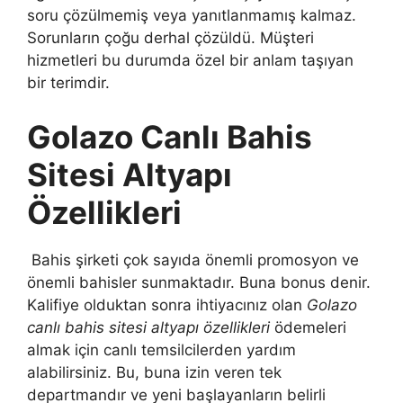
soru çözülmemiş veya yanıtlanmamış kalmaz.
Sorunların çoğu derhal çözüldü. Müşteri
hizmetleri bu durumda özel bir anlam taşıyan
bir terimdir.
Golazo Canlı Bahis
Sitesi Altyapı
Özellikleri
Bahis şirketi çok sayıda önemli promosyon ve
önemli bahisler sunmaktadır. Buna bonus denir.
Kalifiye olduktan sonra ihtiyacınız olan
Golazo
canlı bahis sitesi altyapı özellikleri
ödemeleri
almak için canlı temsilcilerden yardım
alabilirsiniz. Bu, buna izin veren tek
departmandır ve yeni başlayanların belirli