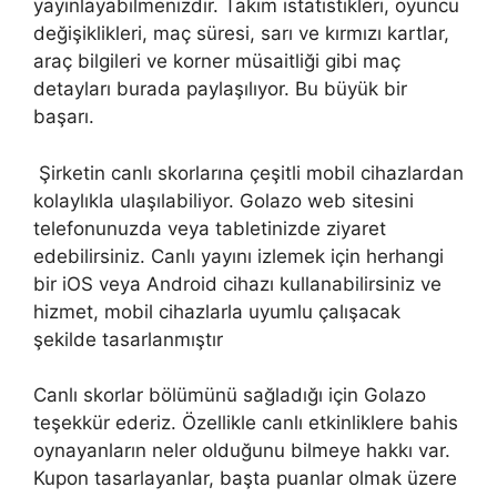
yayınlayabilmenizdir. Takım istatistikleri, oyuncu
değişiklikleri, maç süresi, sarı ve kırmızı kartlar,
araç bilgileri ve korner müsaitliği gibi maç
detayları burada paylaşılıyor. Bu büyük bir
başarı.
Şirketin canlı skorlarına çeşitli mobil cihazlardan
kolaylıkla ulaşılabiliyor. Golazo web sitesini
telefonunuzda veya tabletinizde ziyaret
edebilirsiniz. Canlı yayını izlemek için herhangi
bir iOS veya Android cihazı kullanabilirsiniz ve
hizmet, mobil cihazlarla uyumlu çalışacak
şekilde tasarlanmıştır
Canlı skorlar bölümünü sağladığı için Golazo
teşekkür ederiz. Özellikle canlı etkinliklere bahis
oynayanların neler olduğunu bilmeye hakkı var.
Kupon tasarlayanlar, başta puanlar olmak üzere