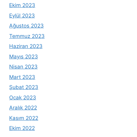
Ekim 2023
Eylül 2023
Ağustos 2023
Temmuz 2023
Haziran 2023
Mayıs 2023
Nisan 2023
Mart 2023
Şubat 2023
Ocak 2023
Aralık 2022
Kasım 2022
Ekim 2022