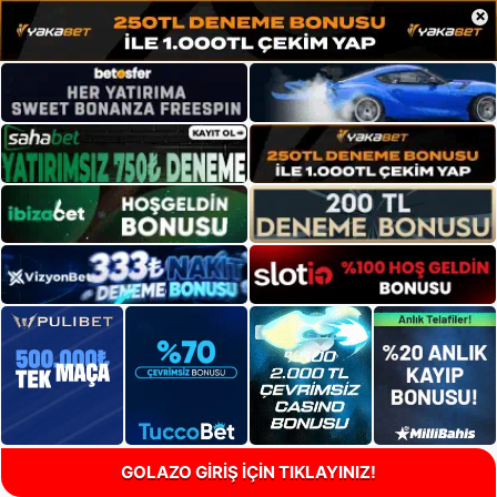
×
GOLAZO GİRİŞ İÇİN TIKLAYINIZ!