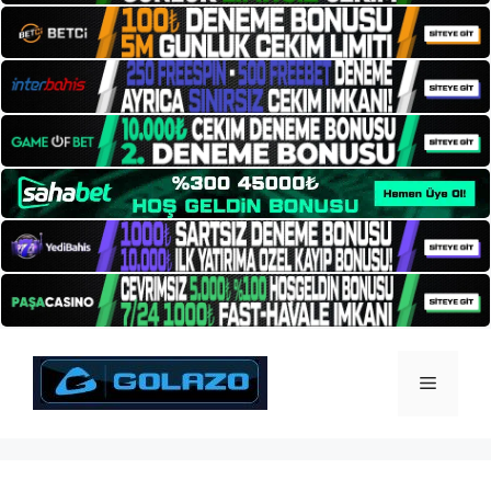
İçeriğe
atla
Menü