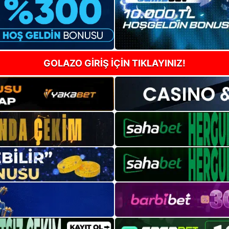
GOLAZO GİRİŞ İÇİN TIKLAYINIZ!