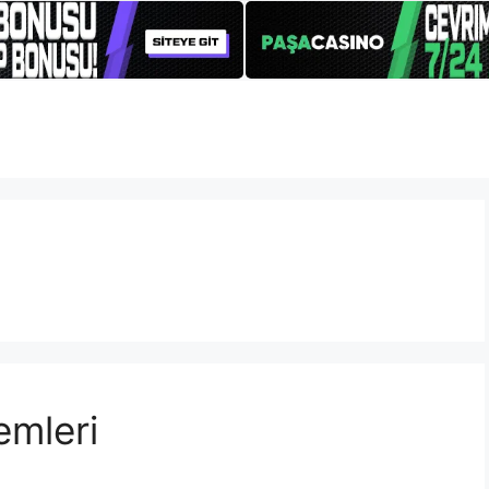
ı
mleri