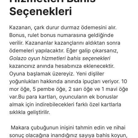
Seçenekleri
Kazanan, çark durur durmaz ödemesini alır.
Bonus, rulet bonus numarasına geldiğinde
verilir. Kazananlar kazançlarını aldıktan sonra
ödemeleri yapılacaktır. Eğer galip çıkarsanız,
Golazo oyun hizmetleri bahis seçenekleri
kazancınız anında hesabınıza eklenecektir.
Oyuna başlamak üzereyiz. Yeni dişliler
yoğunlukları hakkında anında ipuçları veriyor. 10
mor öğe, 5 pembe öğe, 2 sarı öğe ve 1 mavi öğe
var.Bu para kartları, oyuncuların ek bonuslar
almak için indirebilecekleri farklı özel kartlarla
sıklıkla geliştirilir.
Makara çubuğunun inişini tahmin edin ve nihai
sonuç olacağına inandığınız sayıya bahis koyun,