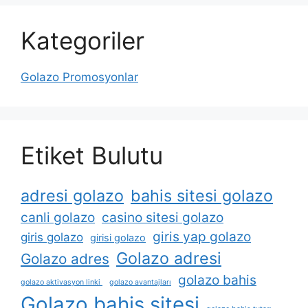
Kategoriler
Golazo Promosyonlar
Etiket Bulutu
adresi golazo
bahis sitesi golazo
canli golazo
casino sitesi golazo
giris yap golazo
giris golazo
girisi golazo
Golazo adresi
Golazo adres
golazo bahis
golazo aktivasyon linki ​​
golazo avantajları
Golazo bahis sitesi