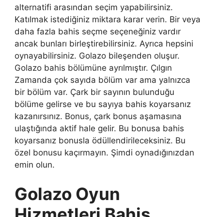
alternatifi arasından seçim yapabilirsiniz.
Katılmak istediğiniz miktara karar verin. Bir veya
daha fazla bahis seçme seçeneğiniz vardır
ancak bunları birleştirebilirsiniz. Ayrıca hepsini
oynayabilirsiniz. Golazo bileşenden oluşur.
Golazo bahis bölümüne ayrılmıştır. Çılgın
Zamanda çok sayıda bölüm var ama yalnızca
bir bölüm var. Çark bir sayının bulunduğu
bölüme gelirse ve bu sayıya bahis koyarsanız
kazanırsınız. Bonus, çark bonus aşamasına
ulaştığında aktif hale gelir. Bu bonusa bahis
koyarsanız bonusla ödüllendirileceksiniz. Bu
özel bonusu kaçırmayın. Şimdi oynadığınızdan
emin olun.
Golazo Oyun
Hizmetleri Bahis