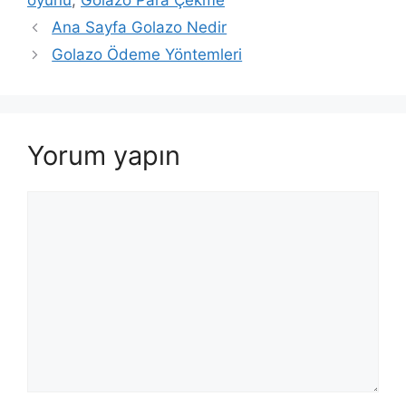
oyunu
,
Golazo Para Çekme
Yazı
Ana Sayfa Golazo Nedir
dolaşımı
Golazo Ödeme Yöntemleri
Yorum yapın
Yorum