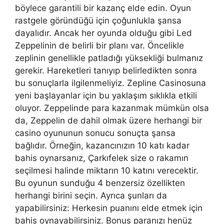
böylece garantili bir kazanç elde edin. Oyun
rastgele göründüğü için çoğunlukla şansa
dayalıdır. Ancak her oyunda olduğu gibi Led
Zeppelinin de belirli bir planı var. Öncelikle
zeplinin genellikle patladığı yüksekliği bulmanız
gerekir. Hareketleri tanıyıp belirledikten sonra
bu sonuçlarla ilgilenmeliyiz. Zepline Casinosuna
yeni başlayanlar için bu yaklaşım sıklıkla etkili
oluyor. Zeppelinde para kazanmak mümkün olsa
da, Zeppelin de dahil olmak üzere herhangi bir
casino oyununun sonucu sonuçta şansa
bağlıdır. Örneğin, kazancınızın 10 katı kadar
bahis oynarsanız, Çarkıfelek size o rakamın
seçilmesi halinde miktarın 10 katını verecektir.
Bu oyunun sunduğu 4 benzersiz özellikten
herhangi birini seçin. Ayrıca şunları da
yapabilirsiniz: Herkesin puanını elde etmek için
bahis oynayabilirsiniz. Bonus paranızı henüz