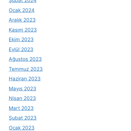
Şubat 2024
Ocak 2024
Aralık 2023
Kasım 2023
Ekim 2023
Eylül 2023
Ağustos 2023
Temmuz 2023
Haziran 2023
Mayıs 2023
Nisan 2023
Mart 2023
Şubat 2023
Ocak 2023