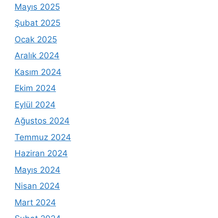
Mayıs 2025
Şubat 2025
Ocak 2025
Aralık 2024
Kasım 2024
Ekim 2024
Eylül 2024
Ağustos 2024
Temmuz 2024
Haziran 2024
Mayıs 2024
Nisan 2024
Mart 2024