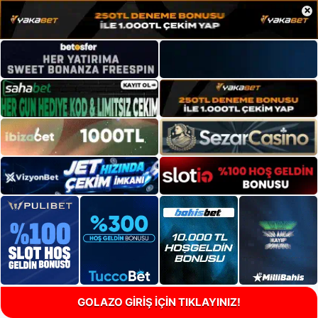
×
GOLAZO GİRİŞ İÇİN TIKLAYINIZ!