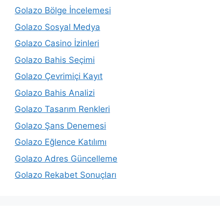
Golazo Bölge İncelemesi
Golazo Sosyal Medya
Golazo Casino İzinleri
Golazo Bahis Seçimi
Golazo Çevrimiçi Kayıt
Golazo Bahis Analizi
Golazo Tasarım Renkleri
Golazo Şans Denemesi
Golazo Eğlence Katılımı
Golazo Adres Güncelleme
Golazo Rekabet Sonuçları