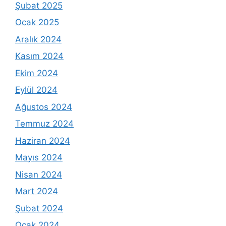
Şubat 2025
Ocak 2025
Aralık 2024
Kasım 2024
Ekim 2024
Eylül 2024
Ağustos 2024
Temmuz 2024
Haziran 2024
Mayıs 2024
Nisan 2024
Mart 2024
Şubat 2024
Ocak 2024