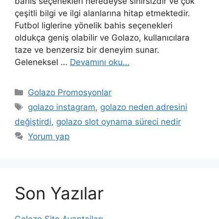
bahis seçenekleri neredeyse sınırsızdır ve çok
çeşitli bilgi ve ilgi alanlarına hitap etmektedir.
Futbol liglerine yönelik bahis seçenekleri
oldukça geniş olabilir ve Golazo, kullanıcılara
taze ve benzersiz bir deneyim sunar.
Geleneksel …
Devamını oku…
Kategoriler
Golazo Promosyonlar
Etiketler
golazo instagram
,
golazo neden adresini
değiştirdi
,
golazo slot oynama süreci nedir
Yorum yap
Son Yazılar