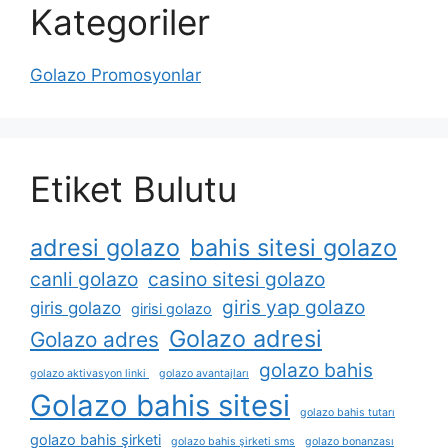
Kategoriler
Golazo Promosyonlar
Etiket Bulutu
adresi golazo
bahis sitesi golazo
canli golazo
casino sitesi golazo
giris yap golazo
giris golazo
girisi golazo
Golazo adresi
Golazo adres
golazo bahis
golazo aktivasyon linki ​​
golazo avantajları
Golazo bahis sitesi
golazo bahis tutarı
golazo bahis şirketi
golazo bahis şirketi sms
golazo bonanzası