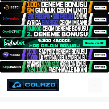
İçeriğe
atla
Menü