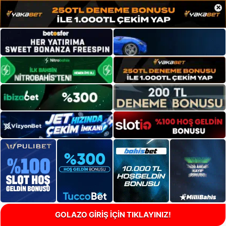
×
GOLAZO GİRİŞ İÇİN TIKLAYINIZ!