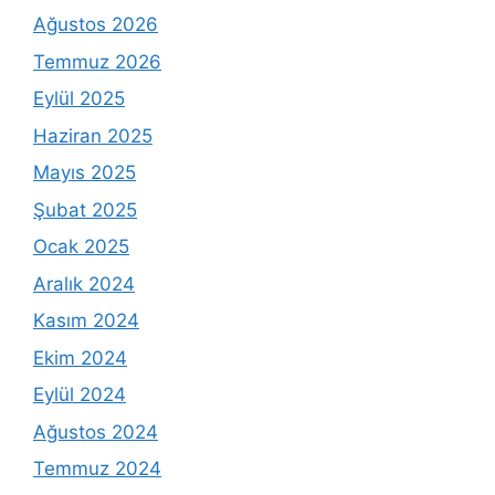
Ağustos 2026
Temmuz 2026
Eylül 2025
Haziran 2025
Mayıs 2025
Şubat 2025
Ocak 2025
Aralık 2024
Kasım 2024
Ekim 2024
Eylül 2024
Ağustos 2024
Temmuz 2024