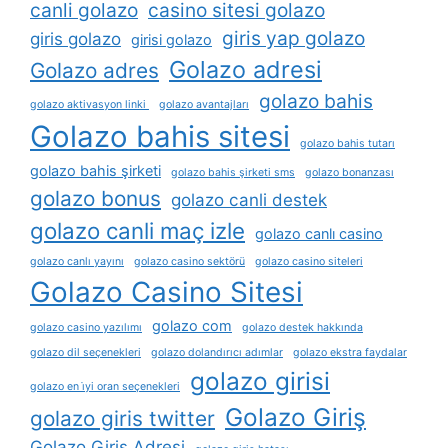
canli golazo
casino sitesi golazo
giris yap golazo
giris golazo
girisi golazo
Golazo adresi
Golazo adres
golazo bahis
golazo aktivasyon linki ​​
golazo avantajları
Golazo bahis sitesi
golazo bahis tutarı
golazo bahis şirketi
golazo bahis şirketi sms
golazo bonanzası
golazo bonus
golazo canli destek
golazo canli maç izle
golazo canlı casino
golazo canlı yayını
golazo casino sektörü
golazo casino siteleri
Golazo Casino Sitesi
golazo com
golazo casino yazılımı
golazo destek hakkında
golazo dil seçenekleri
golazo dolandırıcı adımlar
golazo ekstra faydalar
golazo girisi
golazo en i̇yi oran seçenekleri
Golazo Giriş
golazo giris twitter
Golazo Giriş Adresi