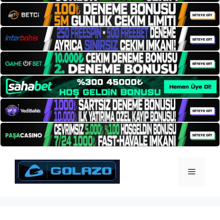
İçeriğe
atla
Menü