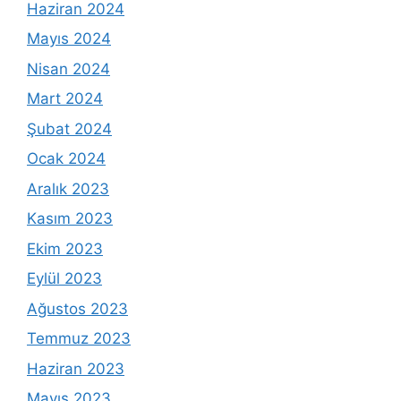
Haziran 2024
Mayıs 2024
Nisan 2024
Mart 2024
Şubat 2024
Ocak 2024
Aralık 2023
Kasım 2023
Ekim 2023
Eylül 2023
Ağustos 2023
Temmuz 2023
Haziran 2023
Mayıs 2023