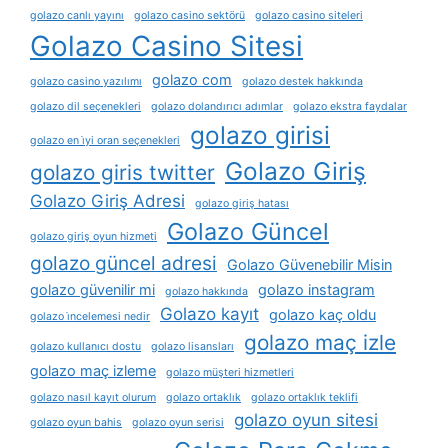
golazo canlı yayını
golazo casino sektörü
golazo casino siteleri
Golazo Casino Sitesi
golazo com
golazo casino yazılımı
golazo destek hakkında
golazo dil seçenekleri
golazo dolandırıcı adımlar
golazo ekstra faydalar
golazo girisi
golazo en i̇yi oran seçenekleri
Golazo Giriş
golazo giris twitter
Golazo Giriş Adresi
golazo giriş hatası
Golazo Güncel
golazo giriş oyun hizmeti
golazo güncel adresi
Golazo Güvenebilir Misin
golazo güvenilir mi
golazo instagram
golazo hakkında
Golazo kayıt
golazo kaç oldu
golazo i̇ncelemesi nedir
golazo maç izle
golazo kullanıcı dostu
golazo lisansları
golazo maç izleme
golazo müşteri hizmetleri
golazo nasıl kayıt olurum
golazo ortaklık
golazo ortaklık teklifi
golazo oyun sitesi
golazo oyun bahis
golazo oyun serisi