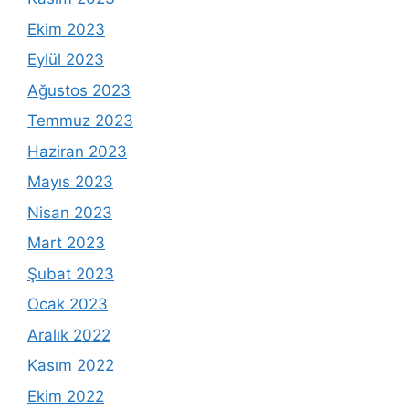
Ekim 2023
Eylül 2023
Ağustos 2023
Temmuz 2023
Haziran 2023
Mayıs 2023
Nisan 2023
Mart 2023
Şubat 2023
Ocak 2023
Aralık 2022
Kasım 2022
Ekim 2022