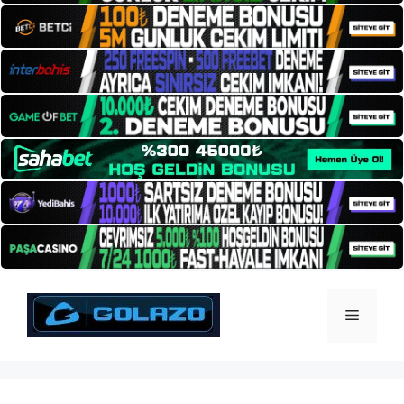
İçeriğe
atla
Menü