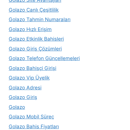
Golazo Site Avantajları
Golazo Canlı Çeşitlilik
Golazo Tahmin Numaraları
Golazo Hızlı Erişim
Golazo Etkinlik Bahisleri
Golazo Giriş Çözümleri
Golazo Telefon Güncellemeleri
Golazo Bahisçi Girişi
Golazo Vip Üyelik
Golazo Adresi
Golazo Giriş
Golazo
Golazo Mobil Süreç
Golazo Bahis Fiyatları