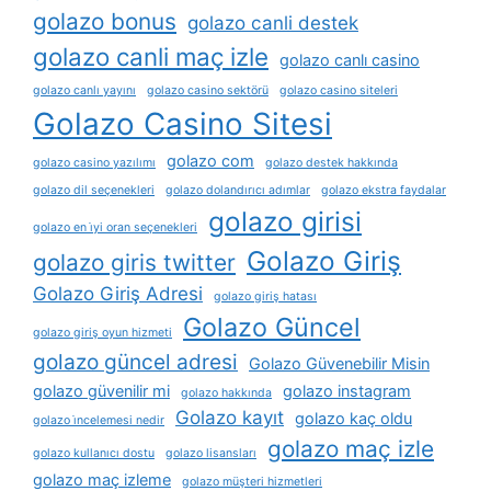
golazo bonus
golazo canli destek
golazo canli maç izle
golazo canlı casino
golazo canlı yayını
golazo casino sektörü
golazo casino siteleri
Golazo Casino Sitesi
golazo com
golazo casino yazılımı
golazo destek hakkında
golazo dil seçenekleri
golazo dolandırıcı adımlar
golazo ekstra faydalar
golazo girisi
golazo en i̇yi oran seçenekleri
Golazo Giriş
golazo giris twitter
Golazo Giriş Adresi
golazo giriş hatası
Golazo Güncel
golazo giriş oyun hizmeti
golazo güncel adresi
Golazo Güvenebilir Misin
golazo güvenilir mi
golazo instagram
golazo hakkında
Golazo kayıt
golazo kaç oldu
golazo i̇ncelemesi nedir
golazo maç izle
golazo kullanıcı dostu
golazo lisansları
golazo maç izleme
golazo müşteri hizmetleri