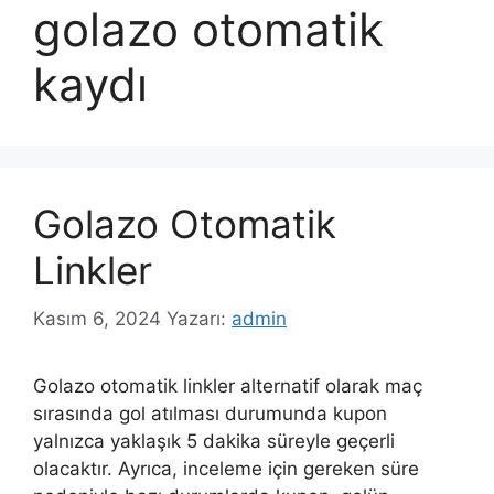
golazo otomatik
kaydı
Golazo Otomatik
Linkler
Kasım 6, 2024
Yazarı:
admin
Golazo otomatik linkler alternatif olarak maç
sırasında gol atılması durumunda kupon
yalnızca yaklaşık 5 dakika süreyle geçerli
olacaktır. Ayrıca, inceleme için gereken süre