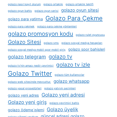
golazo nasıl kayıt olurum
golazo ortaklık
golazo ortaklık teklifi
golazo oyun sitesi
golazo oyun bahis
golazo oyun serisi
Golazo Para Çekme
golazo para yatirma
golazo para çekmek
golazo para çekme yöntemleri
golazo promosyon kodu
golazo rulet oyuncusu
Golazo Sitesi
golazo sms
golazo sosyal medya hesapları
golazo spor bahisleri
golazo sosyal medya mobil spor mobil giriş
golazo tv
golazo telegram
golazo tv izle
golazo tv'nin amacı nedir çevrimiçi
Golazo Twitter
golazo tüm kullanıcılar
golazo whatsapp
golazo web sitesinde mevcuttur.
golazo yasal prosedürleri
golazo yatırım seçimleri
Golazo yeni adresi
golazo yeni adres
Golazo yeni giriş
golazo çevrimiçi bahis
Golazo üyelik
golazo ödeme i̇şlemi
güncel adresi golazo
golazo şifremi unuttum