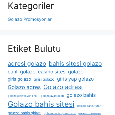
Kategoriler
Golazo Promosyonlar
Etiket Bulutu
adresi golazo
bahis sitesi golazo
canli golazo
casino sitesi golazo
giris yap golazo
giris golazo
girisi golazo
Golazo adresi
Golazo adres
golazo bahis
golazo aktivasyon linki ​​
golazo avantajları
Golazo bahis sitesi
golazo bahis tutarı
golazo bahis şirketi
golazo bahis şirketi sms
golazo bonanzası