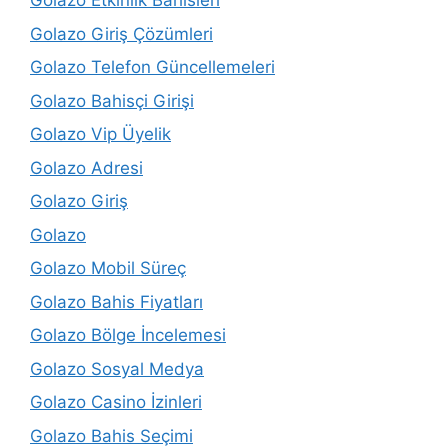
Golazo Etkinlik Bahisleri
Golazo Giriş Çözümleri
Golazo Telefon Güncellemeleri
Golazo Bahisçi Girişi
Golazo Vip Üyelik
Golazo Adresi
Golazo Giriş
Golazo
Golazo Mobil Süreç
Golazo Bahis Fiyatları
Golazo Bölge İncelemesi
Golazo Sosyal Medya
Golazo Casino İzinleri
Golazo Bahis Seçimi