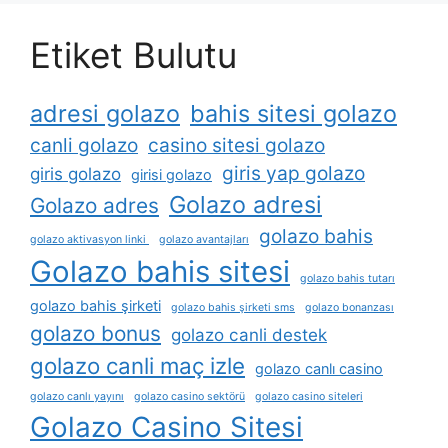
Etiket Bulutu
adresi golazo
bahis sitesi golazo
canli golazo
casino sitesi golazo
giris yap golazo
giris golazo
girisi golazo
Golazo adresi
Golazo adres
golazo bahis
golazo aktivasyon linki ​​
golazo avantajları
Golazo bahis sitesi
golazo bahis tutarı
golazo bahis şirketi
golazo bahis şirketi sms
golazo bonanzası
golazo bonus
golazo canli destek
golazo canli maç izle
golazo canlı casino
golazo canlı yayını
golazo casino sektörü
golazo casino siteleri
Golazo Casino Sitesi