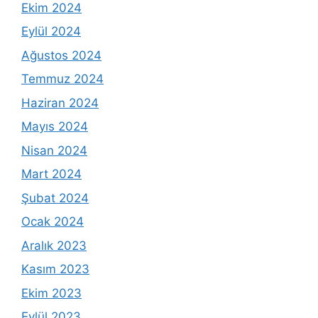
Ekim 2024
Eylül 2024
Ağustos 2024
Temmuz 2024
Haziran 2024
Mayıs 2024
Nisan 2024
Mart 2024
Şubat 2024
Ocak 2024
Aralık 2023
Kasım 2023
Ekim 2023
Eylül 2023