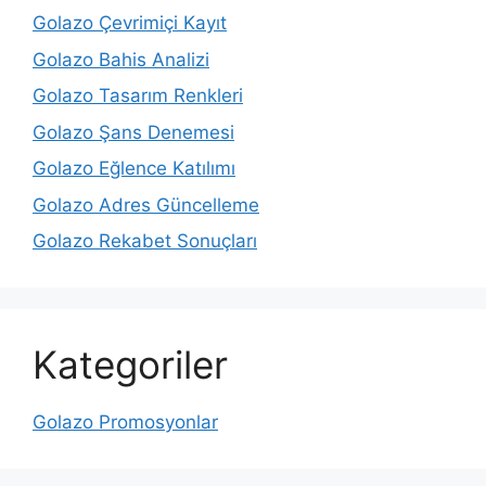
Golazo Çevrimiçi Kayıt
Golazo Bahis Analizi
Golazo Tasarım Renkleri
Golazo Şans Denemesi
Golazo Eğlence Katılımı
Golazo Adres Güncelleme
Golazo Rekabet Sonuçları
Kategoriler
Golazo Promosyonlar