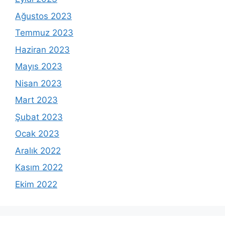
Ağustos 2023
Temmuz 2023
Haziran 2023
Mayıs 2023
Nisan 2023
Mart 2023
Şubat 2023
Ocak 2023
Aralık 2022
Kasım 2022
Ekim 2022