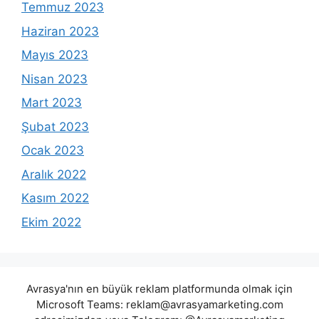
Temmuz 2023
Haziran 2023
Mayıs 2023
Nisan 2023
Mart 2023
Şubat 2023
Ocak 2023
Aralık 2022
Kasım 2022
Ekim 2022
Avrasya'nın en büyük reklam platformunda olmak için
Microsoft Teams:
reklam@avrasyamarketing.com