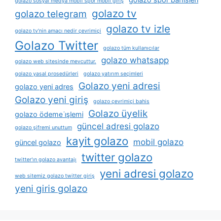
golazo sosyal medya mobil spor mobil giriş
golazo tv
golazo telegram
golazo tv izle
golazo tv'nin amacı nedir çevrimiçi
Golazo Twitter
golazo tüm kullanıcılar
golazo whatsapp
golazo web sitesinde mevcuttur.
golazo yasal prosedürleri
golazo yatırım seçimleri
Golazo yeni adresi
golazo yeni adres
Golazo yeni giriş
golazo çevrimiçi bahis
Golazo üyelik
golazo ödeme i̇şlemi
güncel adresi golazo
golazo şifremi unuttum
kayit golazo
mobil golazo
güncel golazo
twitter golazo
twitter'ın golazo avantajı
yeni adresi golazo
web sitemiz golazo twitter giriş
yeni giris golazo