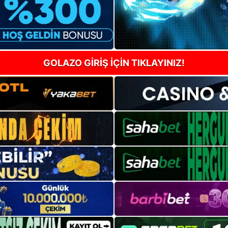
GOLAZO GİRİŞ İÇİN TIKLAYINIZ!