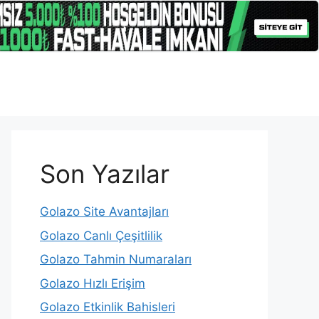
Son Yazılar
Golazo Site Avantajları
Golazo Canlı Çeşitlilik
Golazo Tahmin Numaraları
Golazo Hızlı Erişim
Golazo Etkinlik Bahisleri