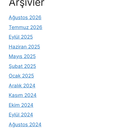
Arşivler
Ağustos 2026
Temmuz 2026
Eylül 2025
Haziran 2025
Mayıs 2025
Şubat 2025
Ocak 2025
Aralık 2024
Kasım 2024
Ekim 2024
Eylül 2024
Ağustos 2024