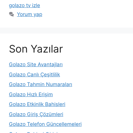
golazo tv izle
Yorum yap
Son Yazılar
Golazo Site Avantajları
Golazo Canlı Çeşitlilik
Golazo Tahmin Numaraları
Golazo Hızlı Erişim
Golazo Etkinlik Bahisleri
Golazo Giriş Çözümleri
Golazo Telefon Güncellemeleri