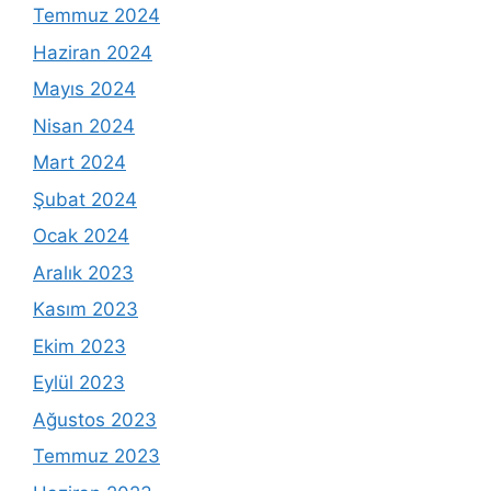
Temmuz 2024
Haziran 2024
Mayıs 2024
Nisan 2024
Mart 2024
Şubat 2024
Ocak 2024
Aralık 2023
Kasım 2023
Ekim 2023
Eylül 2023
Ağustos 2023
Temmuz 2023