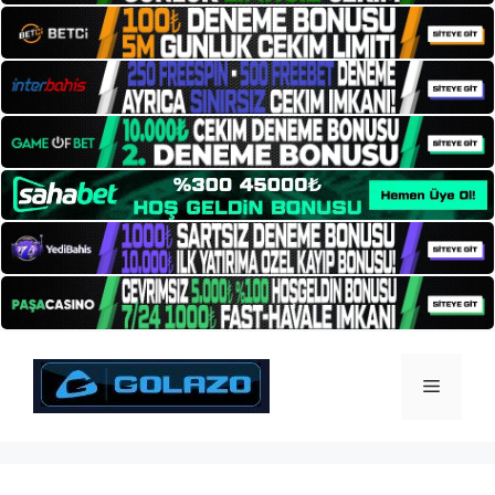
İçeriğe
atla
Menü