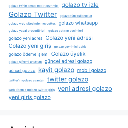
golazo tv izle
golazo tv'nin amacı nedir çevrimiçi
Golazo Twitter
golazo tüm kullanıcılar
golazo whatsapp
golazo web sitesinde mevcuttur.
golazo yasal prosedürleri
golazo yatırım seçimleri
Golazo yeni adresi
golazo yeni adres
Golazo yeni giriş
golazo çevrimiçi bahis
Golazo üyelik
golazo ödeme i̇şlemi
güncel adresi golazo
golazo şifremi unuttum
kayit golazo
mobil golazo
güncel golazo
twitter golazo
twitter'ın golazo avantajı
yeni adresi golazo
web sitemiz golazo twitter giriş
yeni giris golazo