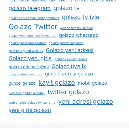
golazo sosyal medya mobil spor mobil giriş
golazo tv
golazo telegram
golazo tv izle
golazo tv'nin amacı nedir çevrimiçi
Golazo Twitter
golazo tüm kullanıcılar
golazo whatsapp
golazo web sitesinde mevcuttur.
golazo yasal prosedürleri
golazo yatırım seçimleri
Golazo yeni adresi
golazo yeni adres
Golazo yeni giriş
golazo çevrimiçi bahis
Golazo üyelik
golazo ödeme i̇şlemi
güncel adresi golazo
golazo şifremi unuttum
kayit golazo
mobil golazo
güncel golazo
twitter golazo
twitter'ın golazo avantajı
yeni adresi golazo
web sitemiz golazo twitter giriş
yeni giris golazo