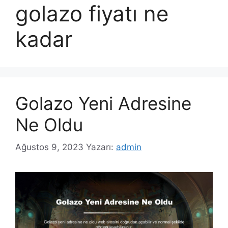
golazo fiyatı ne
kadar
Golazo Yeni Adresine
Ne Oldu
Ağustos 9, 2023
Yazarı:
admin