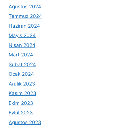
Ağustos 2024
Temmuz 2024
Haziran 2024
Mayıs 2024
Nisan 2024
Mart 2024
Şubat 2024
Ocak 2024
Aralık 2023
Kasım 2023
Ekim 2023
Eylül 2023
Ağustos 2023