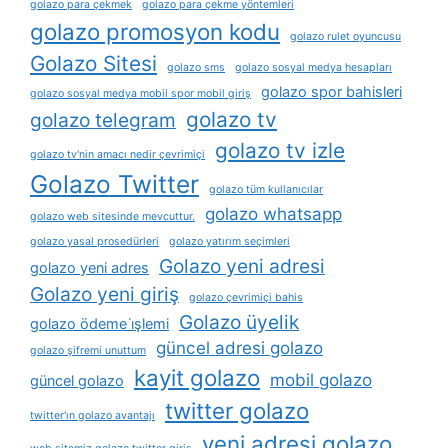
golazo para çekmek
golazo para çekme yöntemleri
golazo promosyon kodu
golazo rulet oyuncusu
Golazo Sitesi
golazo sms
golazo sosyal medya hesapları
golazo spor bahisleri
golazo sosyal medya mobil spor mobil giriş
golazo tv
golazo telegram
golazo tv izle
golazo tv'nin amacı nedir çevrimiçi
Golazo Twitter
golazo tüm kullanıcılar
golazo whatsapp
golazo web sitesinde mevcuttur.
golazo yasal prosedürleri
golazo yatırım seçimleri
Golazo yeni adresi
golazo yeni adres
Golazo yeni giriş
golazo çevrimiçi bahis
Golazo üyelik
golazo ödeme i̇şlemi
güncel adresi golazo
golazo şifremi unuttum
kayit golazo
mobil golazo
güncel golazo
twitter golazo
twitter'ın golazo avantajı
yeni adresi golazo