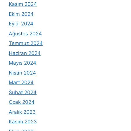
Kasım 2024
Ekim 2024
Eylül 2024
Ağustos 2024
Temmuz 2024
Haziran 2024
Mayıs 2024
Nisan 2024
Mart 2024
Şubat 2024
Ocak 2024
Aralık 2023
Kasım 2023