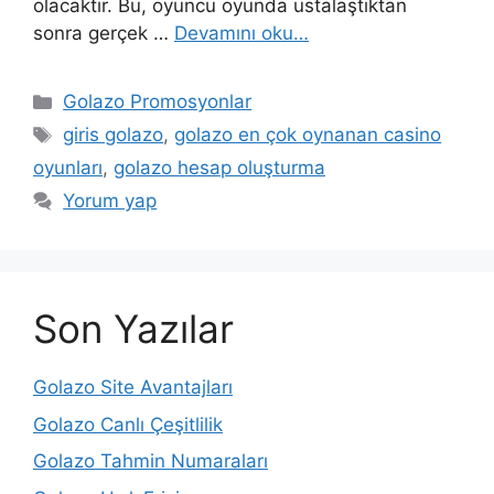
olacaktır. Bu, oyuncu oyunda ustalaştıktan
sonra gerçek …
Devamını oku…
Kategoriler
Golazo Promosyonlar
Etiketler
giris golazo
,
golazo en çok oynanan casino
oyunları
,
golazo hesap oluşturma
Yorum yap
Son Yazılar
Golazo Site Avantajları
Golazo Canlı Çeşitlilik
Golazo Tahmin Numaraları