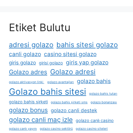
Etiket Bulutu
adresi golazo
bahis sitesi golazo
canli golazo
casino sitesi golazo
giris yap golazo
giris golazo
girisi golazo
Golazo adresi
Golazo adres
golazo bahis
golazo aktivasyon linki ​​
golazo avantajları
Golazo bahis sitesi
golazo bahis tutarı
golazo bahis şirketi
golazo bahis şirketi sms
golazo bonanzası
golazo bonus
golazo canli destek
golazo canli maç izle
golazo canlı casino
golazo canlı yayını
golazo casino sektörü
golazo casino siteleri