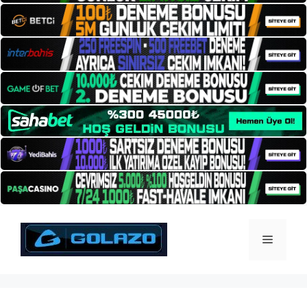
İçeriğe
atla
Menü