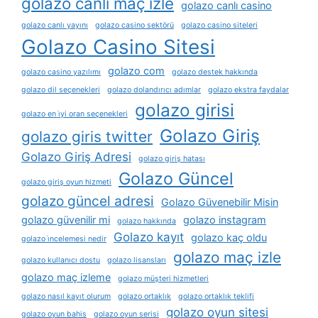
golazo canli maç izle
golazo canlı casino
golazo canlı yayını
golazo casino sektörü
golazo casino siteleri
Golazo Casino Sitesi
golazo com
golazo casino yazılımı
golazo destek hakkında
golazo dil seçenekleri
golazo dolandırıcı adımlar
golazo ekstra faydalar
golazo girisi
golazo en i̇yi oran seçenekleri
Golazo Giriş
golazo giris twitter
Golazo Giriş Adresi
golazo giriş hatası
Golazo Güncel
golazo giriş oyun hizmeti
golazo güncel adresi
Golazo Güvenebilir Misin
golazo güvenilir mi
golazo instagram
golazo hakkında
Golazo kayıt
golazo kaç oldu
golazo i̇ncelemesi nedir
golazo maç izle
golazo kullanıcı dostu
golazo lisansları
golazo maç izleme
golazo müşteri hizmetleri
golazo nasıl kayıt olurum
golazo ortaklık
golazo ortaklık teklifi
golazo oyun sitesi
golazo oyun bahis
golazo oyun serisi