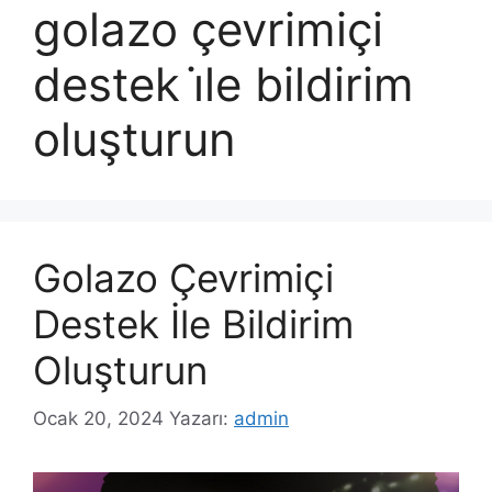
golazo çevrimiçi
destek i̇le bildirim
oluşturun
Golazo Çevrimiçi
Destek İle Bildirim
Oluşturun
Ocak 20, 2024
Yazarı:
admin