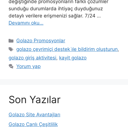
değiştiğinde promosyonların farklı çözümler
sunduğu durumlarda ihtiyaç duyduğunuz
detaylı verilere erişmenizi sağlar. 7/24 …
Devamını oku…
Kategoriler
Golazo Promosyonlar
Etiketler
golazo çevrimiçi destek i̇le bildirim oluşturun
,
golazo giriş aktivitesi
,
kayit golazo
Yorum yap
Son Yazılar
Golazo Site Avantajları
Golazo Canlı Çeşitlilik