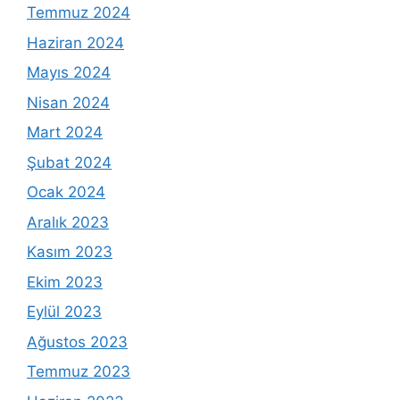
Temmuz 2024
Haziran 2024
Mayıs 2024
Nisan 2024
Mart 2024
Şubat 2024
Ocak 2024
Aralık 2023
Kasım 2023
Ekim 2023
Eylül 2023
Ağustos 2023
Temmuz 2023