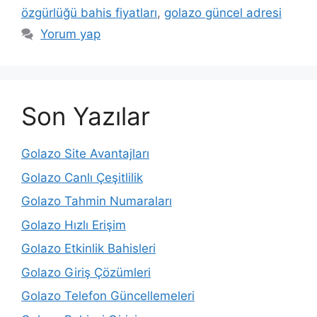
özgürlüğü bahis fiyatları
,
golazo güncel adresi
Yorum yap
Son Yazılar
Golazo Site Avantajları
Golazo Canlı Çeşitlilik
Golazo Tahmin Numaraları
Golazo Hızlı Erişim
Golazo Etkinlik Bahisleri
Golazo Giriş Çözümleri
Golazo Telefon Güncellemeleri