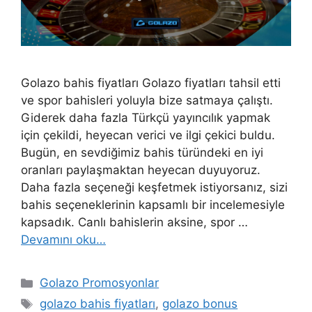
Golazo bahis fiyatları Golazo fiyatları tahsil etti
ve spor bahisleri yoluyla bize satmaya çalıştı.
Giderek daha fazla Türkçü yayıncılık yapmak
için çekildi, heyecan verici ve ilgi çekici buldu.
Bugün, en sevdiğimiz bahis türündeki en iyi
oranları paylaşmaktan heyecan duyuyoruz.
Daha fazla seçeneği keşfetmek istiyorsanız, sizi
bahis seçeneklerinin kapsamlı bir incelemesiyle
kapsadık. Canlı bahislerin aksine, spor …
Devamını oku…
Kategoriler
Golazo Promosyonlar
Etiketler
golazo bahis fiyatları
,
golazo bonus