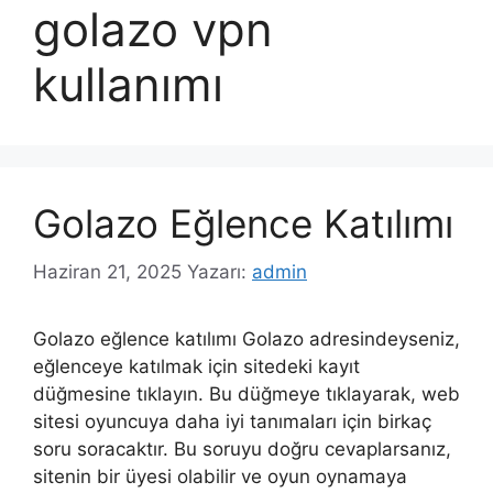
golazo vpn
kullanımı
Golazo Eğlence Katılımı
Haziran 21, 2025
Yazarı:
admin
Golazo eğlence katılımı Golazo adresindeyseniz,
eğlenceye katılmak için sitedeki kayıt
düğmesine tıklayın. Bu düğmeye tıklayarak, web
sitesi oyuncuya daha iyi tanımaları için birkaç
soru soracaktır. Bu soruyu doğru cevaplarsanız,
sitenin bir üyesi olabilir ve oyun oynamaya