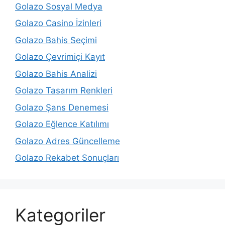
Golazo Sosyal Medya
Golazo Casino İzinleri
Golazo Bahis Seçimi
Golazo Çevrimiçi Kayıt
Golazo Bahis Analizi
Golazo Tasarım Renkleri
Golazo Şans Denemesi
Golazo Eğlence Katılımı
Golazo Adres Güncelleme
Golazo Rekabet Sonuçları
Kategoriler