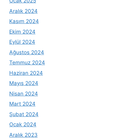
Ocak 2025
Aralık 2024
Kasım 2024
Ekim 2024
Eylül 2024
Ağustos 2024
Temmuz 2024
Haziran 2024
Mayıs 2024
Nisan 2024
Mart 2024
Şubat 2024
Ocak 2024
Aralık 2023