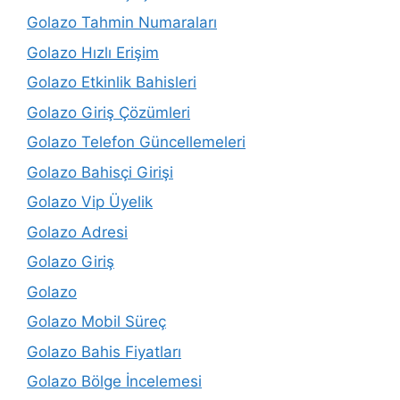
Golazo Tahmin Numaraları
Golazo Hızlı Erişim
Golazo Etkinlik Bahisleri
Golazo Giriş Çözümleri
Golazo Telefon Güncellemeleri
Golazo Bahisçi Girişi
Golazo Vip Üyelik
Golazo Adresi
Golazo Giriş
Golazo
Golazo Mobil Süreç
Golazo Bahis Fiyatları
Golazo Bölge İncelemesi