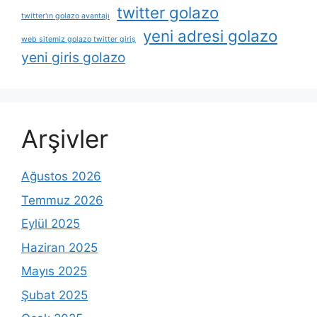
twitter golazo
twitter'ın golazo avantajı
yeni adresi golazo
web sitemiz golazo twitter giriş
yeni giris golazo
Arşivler
Ağustos 2026
Temmuz 2026
Eylül 2025
Haziran 2025
Mayıs 2025
Şubat 2025