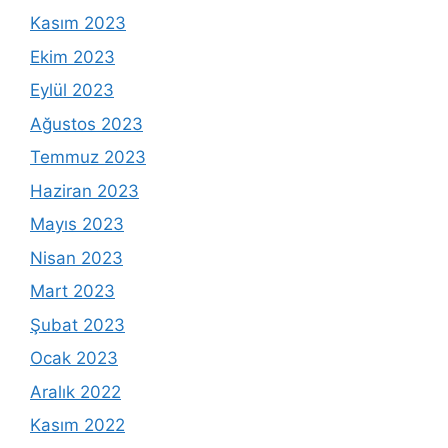
Kasım 2023
Ekim 2023
Eylül 2023
Ağustos 2023
Temmuz 2023
Haziran 2023
Mayıs 2023
Nisan 2023
Mart 2023
Şubat 2023
Ocak 2023
Aralık 2022
Kasım 2022