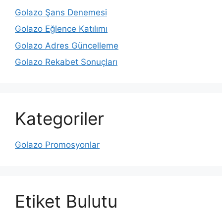
Golazo Şans Denemesi
Golazo Eğlence Katılımı
Golazo Adres Güncelleme
Golazo Rekabet Sonuçları
Kategoriler
Golazo Promosyonlar
Etiket Bulutu