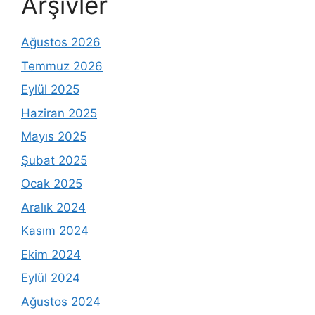
Arşivler
Ağustos 2026
Temmuz 2026
Eylül 2025
Haziran 2025
Mayıs 2025
Şubat 2025
Ocak 2025
Aralık 2024
Kasım 2024
Ekim 2024
Eylül 2024
Ağustos 2024