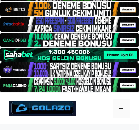
İçeriğe
atla
Menü