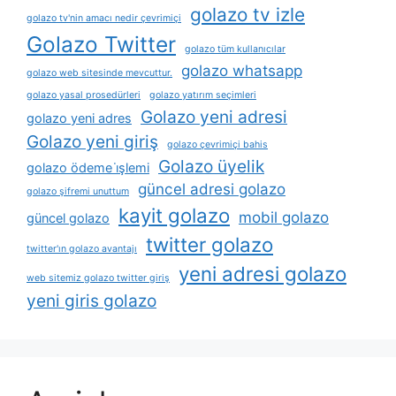
golazo tv izle
golazo tv'nin amacı nedir çevrimiçi
Golazo Twitter
golazo tüm kullanıcılar
golazo whatsapp
golazo web sitesinde mevcuttur.
golazo yasal prosedürleri
golazo yatırım seçimleri
Golazo yeni adresi
golazo yeni adres
Golazo yeni giriş
golazo çevrimiçi bahis
Golazo üyelik
golazo ödeme i̇şlemi
güncel adresi golazo
golazo şifremi unuttum
kayit golazo
mobil golazo
güncel golazo
twitter golazo
twitter'ın golazo avantajı
yeni adresi golazo
web sitemiz golazo twitter giriş
yeni giris golazo