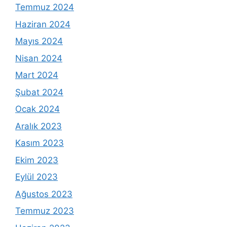
Temmuz 2024
Haziran 2024
Mayıs 2024
Nisan 2024
Mart 2024
Şubat 2024
Ocak 2024
Aralık 2023
Kasım 2023
Ekim 2023
Eylül 2023
Ağustos 2023
Temmuz 2023