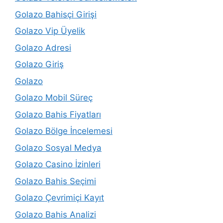
Golazo Bahisçi Girişi
Golazo Vip Üyelik
Golazo Adresi
Golazo Giriş
Golazo
Golazo Mobil Süreç
Golazo Bahis Fiyatları
Golazo Bölge İncelemesi
Golazo Sosyal Medya
Golazo Casino İzinleri
Golazo Bahis Seçimi
Golazo Çevrimiçi Kayıt
Golazo Bahis Analizi