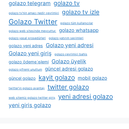
golazo tv
golazo telegram
golazo tv izle
golazo tv'nin amacı nedir çevrimiçi
Golazo Twitter
golazo tüm kullanıcılar
golazo whatsapp
golazo web sitesinde mevcuttur.
golazo yasal prosedürleri
golazo yatırım seçimleri
Golazo yeni adresi
golazo yeni adres
Golazo yeni giriş
golazo çevrimiçi bahis
Golazo üyelik
golazo ödeme i̇şlemi
güncel adresi golazo
golazo şifremi unuttum
kayit golazo
mobil golazo
güncel golazo
twitter golazo
twitter'ın golazo avantajı
yeni adresi golazo
web sitemiz golazo twitter giriş
yeni giris golazo