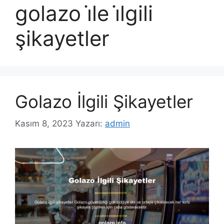
golazo i̇le i̇lgili
şikayetler
Golazo İlgili Şikayetler
Kasım 8, 2023
Yazarı:
admin