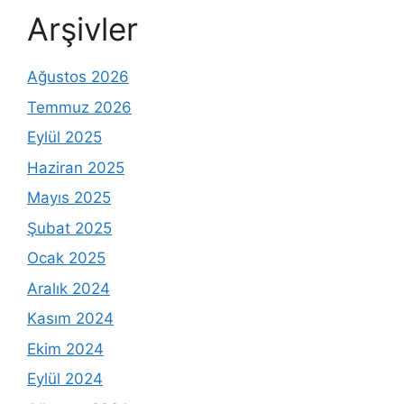
Arşivler
Ağustos 2026
Temmuz 2026
Eylül 2025
Haziran 2025
Mayıs 2025
Şubat 2025
Ocak 2025
Aralık 2024
Kasım 2024
Ekim 2024
Eylül 2024