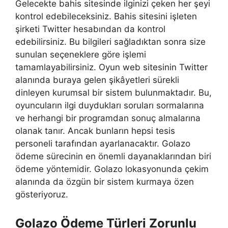
Gelecekte bahis sitesinde ilginizi çeken her şeyi
kontrol edebileceksiniz. Bahis sitesini işleten
şirketi Twitter hesabından da kontrol
edebilirsiniz. Bu bilgileri sağladıktan sonra size
sunulan seçeneklere göre işlemi
tamamlayabilirsiniz. Oyun web sitesinin Twitter
alanında buraya gelen şikâyetleri sürekli
dinleyen kurumsal bir sistem bulunmaktadır. Bu,
oyuncuların ilgi duydukları soruları sormalarına
ve herhangi bir programdan sonuç almalarına
olanak tanır. Ancak bunların hepsi tesis
personeli tarafından ayarlanacaktır. Golazo
ödeme sürecinin en önemli dayanaklarından biri
ödeme yöntemidir. Golazo lokasyonunda çekim
alanında da özgün bir sistem kurmaya özen
gösteriyoruz.
Golazo Ödeme Türleri Zorunlu