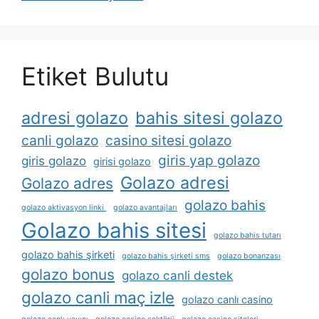
Etiket Bulutu
adresi golazo
bahis sitesi golazo
canli golazo
casino sitesi golazo
giris yap golazo
giris golazo
girisi golazo
Golazo adresi
Golazo adres
golazo bahis
golazo aktivasyon linki ​​
golazo avantajları
Golazo bahis sitesi
golazo bahis tutarı
golazo bahis şirketi
golazo bahis şirketi sms
golazo bonanzası
golazo bonus
golazo canli destek
golazo canli maç izle
golazo canlı casino