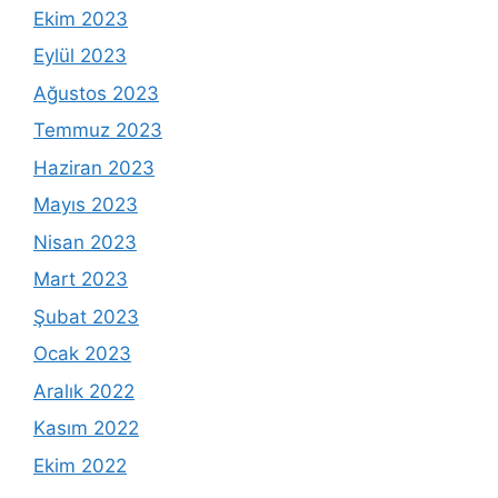
Ekim 2023
Eylül 2023
Ağustos 2023
Temmuz 2023
Haziran 2023
Mayıs 2023
Nisan 2023
Mart 2023
Şubat 2023
Ocak 2023
Aralık 2022
Kasım 2022
Ekim 2022