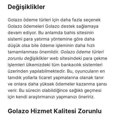
Değişiklikler
Golazo ödeme türleri için daha fazla seçenek
Golazo ödemeleri Golazo destek sağlamaya
devam ediyor. Bu anlamda bahis sitesinin
sistemi para yatırma yöntemine göre daha
düşük olsa bile ödeme işleminin daha hızlı
tamamlanması önemlidir.
Golazo ödeme türleri
zorunlu değişiklikler
web sitesindeki para çekme
işlemleri ülkemizdeki tüm bankacılık sistemleri
üzerinden yapılabilmektedir. Bu, oyuncuların en
tanıdık yollarla ticaret yapmalarına olanak tanır
ve onlara daha yüksek ödemeler kazanma şansı
verir. Bu sürecin olabildiğince sağlıklı geçmesi
için kendi araştırmanızı yapmanızı öneririz.
Golazo Hizmet Kalitesi Zorunlu