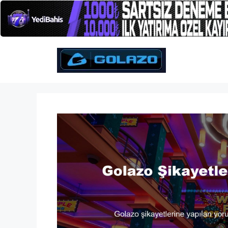
İçeriğe
atla