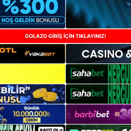
GOLAZO GİRİŞ İÇİN TIKLAYINIZ!