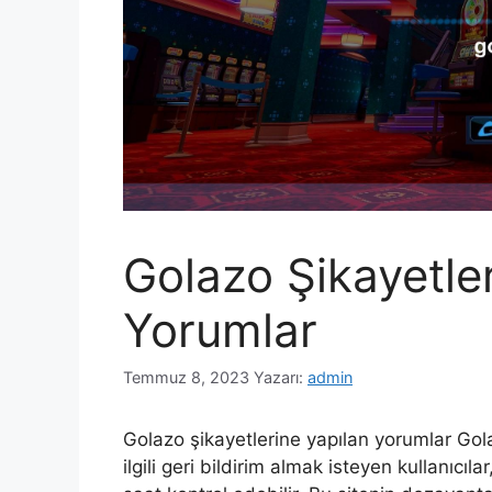
Golazo Şikayetle
Yorumlar
Temmuz 8, 2023
Yazarı:
admin
Golazo şikayetlerine yapılan yorumlar Gola
ilgili geri bildirim almak isteyen kullanıcıla