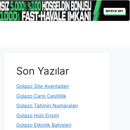
Son Yazılar
Golazo Site Avantajları
Golazo Canlı Çeşitlilik
Golazo Tahmin Numaraları
Golazo Hızlı Erişim
Golazo Etkinlik Bahisleri