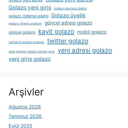
Golazo yeni giriş
golazo çevrimiçi bahis
Golazo üyelik
golazo ödeme i̇şlemi
güncel adresi golazo
golazo şifremi unuttum
kayit golazo
mobil golazo
güncel golazo
twitter golazo
twitter'ın golazo avantajı
yeni adresi golazo
web sitemiz golazo twitter giriş
yeni giris golazo
Arşivler
Ağustos 2026
Temmuz 2026
Eylül 2025