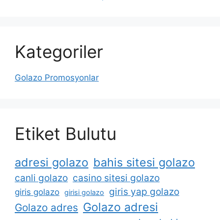
Kategoriler
Golazo Promosyonlar
Etiket Bulutu
adresi golazo
bahis sitesi golazo
canli golazo
casino sitesi golazo
giris yap golazo
giris golazo
girisi golazo
Golazo adresi
Golazo adres