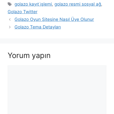
Etiketler
golazo kayıt i̇şlemi
,
golazo resmi sosyal ağ
,
Golazo Twitter
Yazı
Golazo Oyun Sitesine Nasıl Üye Olunur
dolaşımı
Golazo Tema Detayları
Yorum yapın
Yorum