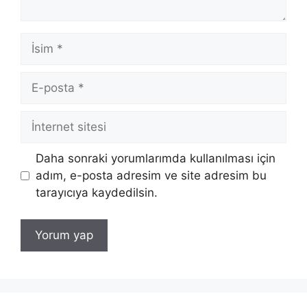
İsim
E-
posta
İnternet
sitesi
Daha sonraki yorumlarımda kullanılması için
adım, e-posta adresim ve site adresim bu
tarayıcıya kaydedilsin.