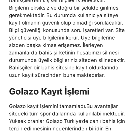
bahisçilerden kişisel bilgiler istenecektir.
Bilgilerin eksiksiz ve doğru bir şekilde girilmesi
gerekmektedir. Bu durumda kullanıcıya siteye
kayıt olmanın güvenli olup olmadığı sorulacaktır.
Bilgi güvenliği konusunda soru işaretleri var. Site
yöneticisi üye bilgilerini korur. Üye bilgilerine
sizden başka kimse erişemez. İlerleyen
zamanlarda bahis şirketinin hesabınızı silmesi
durumunda üyelik bilgileriniz siteden silinecektir.
Bahisçiler bir bahis sitesine kayıt olduklarında
uzun kayıt sürecinden bunalmaktadırlar.
Golazo Kayıt İşlemi
Golazo kayıt işlemini tamamladı.Bu avantajlar
sitedeki tüm spor dallarında kullanılabilmektedir.
Yüksek oranlar Golazo Türkiye’de canlı bahis için
tercih edilmesinin nedenlerinden biridir. En