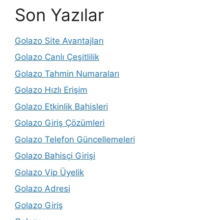
Son Yazılar
Golazo Site Avantajları
Golazo Canlı Çeşitlilik
Golazo Tahmin Numaraları
Golazo Hızlı Erişim
Golazo Etkinlik Bahisleri
Golazo Giriş Çözümleri
Golazo Telefon Güncellemeleri
Golazo Bahisçi Girişi
Golazo Vip Üyelik
Golazo Adresi
Golazo Giriş