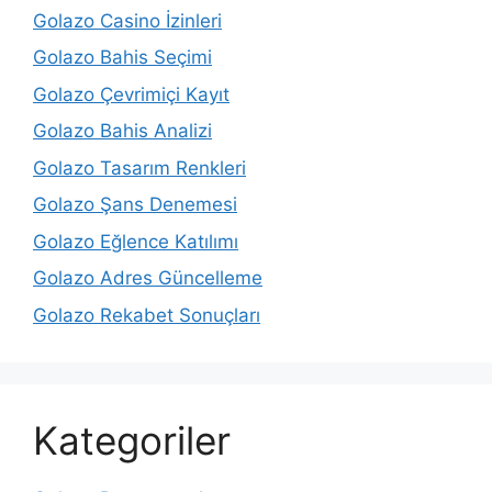
Golazo Casino İzinleri
Golazo Bahis Seçimi
Golazo Çevrimiçi Kayıt
Golazo Bahis Analizi
Golazo Tasarım Renkleri
Golazo Şans Denemesi
Golazo Eğlence Katılımı
Golazo Adres Güncelleme
Golazo Rekabet Sonuçları
Kategoriler