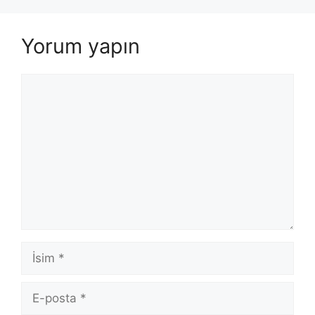
Yorum yapın
Yorum
İsim
E-
posta