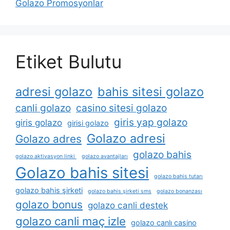
Golazo Promosyonlar
Etiket Bulutu
adresi golazo
bahis sitesi golazo
canli golazo
casino sitesi golazo
giris yap golazo
giris golazo
girisi golazo
Golazo adresi
Golazo adres
golazo bahis
golazo aktivasyon linki ​​
golazo avantajları
Golazo bahis sitesi
golazo bahis tutarı
golazo bahis şirketi
golazo bahis şirketi sms
golazo bonanzası
golazo bonus
golazo canli destek
golazo canli maç izle
golazo canlı casino