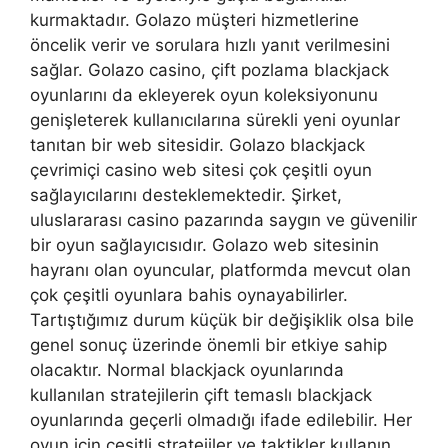
kurmaktadır. Golazo müşteri hizmetlerine
öncelik verir ve sorulara hızlı yanıt verilmesini
sağlar. Golazo casino, çift pozlama blackjack
oyunlarını da ekleyerek oyun koleksiyonunu
genişleterek kullanıcılarına sürekli yeni oyunlar
tanıtan bir web sitesidir. Golazo blackjack
çevrimiçi casino web sitesi çok çeşitli oyun
sağlayıcılarını desteklemektedir. Şirket,
uluslararası casino pazarında saygın ve güvenilir
bir oyun sağlayıcısıdır. Golazo web sitesinin
hayranı olan oyuncular, platformda mevcut olan
çok çeşitli oyunlara bahis oynayabilirler.
Tartıştığımız durum küçük bir değişiklik olsa bile
genel sonuç üzerinde önemli bir etkiye sahip
olacaktır. Normal blackjack oyunlarında
kullanılan stratejilerin çift temaslı blackjack
oyunlarında geçerli olmadığı ifade edilebilir. Her
oyun için çeşitli stratejiler ve taktikler kullanın.