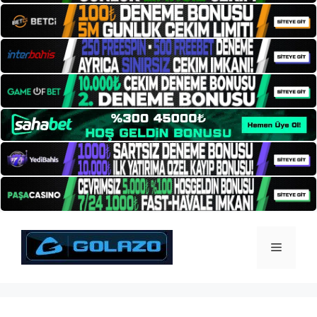
İçeriğe
atla
Menü