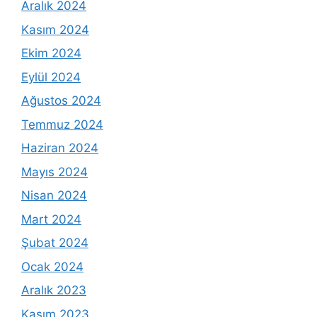
Aralık 2024
Kasım 2024
Ekim 2024
Eylül 2024
Ağustos 2024
Temmuz 2024
Haziran 2024
Mayıs 2024
Nisan 2024
Mart 2024
Şubat 2024
Ocak 2024
Aralık 2023
Kasım 2023