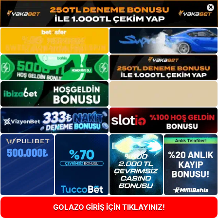
×
GOLAZO GİRİŞ İÇİN TIKLAYINIZ!