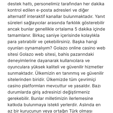
destek hattı, personelimiz tarafından her dakika
kontrol edilen e-posta adresleri ve diğer
alternatif interaktif kanallar bulunmaktadır. Yanıt
süreleri sağlayıcılar arasında farklılık gösterebilir
ancak bunlar genellikle ortalama 5 dakika içinde
tamamlanır. Birkaç saniye içerisinde kolaylıkla
para yatırabilir ve çekebilirsiniz. Başka hangi
oyunları oynamalıyım? Golazo online casino web
sitesi Golazo web sitesi, bahis pazarındaki
deneyimlerine dayanarak kullanıcılara ve
oyunculara yüksek kaliteli ve güvenilir hizmetler
sunmaktadır. Ülkemizin en tanınmış ve güvenilir
sitelerinden biridir. Ülkemizde tüm çevrimiçi
casino platformları mevcuttur ve yasaldır. Bazı
durumlarda giriş adresinizi değiştirmeniz
gerekebilir. Bunlar milletimizin ilerlemesine
katkıda bulunmaya istekli yerlerdir. Aslında en
az bir kurucunun veya ortağın Türk olması