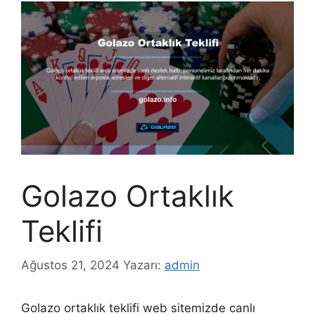
Golazo Ortaklık
Teklifi
Ağustos 21, 2024
Yazarı:
admin
Golazo ortaklık teklifi web sitemizde canlı