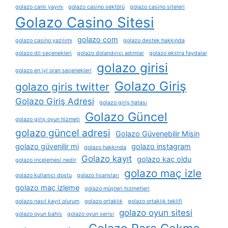
golazo canlı yayını
golazo casino sektörü
golazo casino siteleri
Golazo Casino Sitesi
golazo com
golazo casino yazılımı
golazo destek hakkında
golazo dil seçenekleri
golazo dolandırıcı adımlar
golazo ekstra faydalar
golazo girisi
golazo en i̇yi oran seçenekleri
Golazo Giriş
golazo giris twitter
Golazo Giriş Adresi
golazo giriş hatası
Golazo Güncel
golazo giriş oyun hizmeti
golazo güncel adresi
Golazo Güvenebilir Misin
golazo güvenilir mi
golazo instagram
golazo hakkında
Golazo kayıt
golazo kaç oldu
golazo i̇ncelemesi nedir
golazo maç izle
golazo kullanıcı dostu
golazo lisansları
golazo maç izleme
golazo müşteri hizmetleri
golazo nasıl kayıt olurum
golazo ortaklık
golazo ortaklık teklifi
golazo oyun sitesi
golazo oyun bahis
golazo oyun serisi