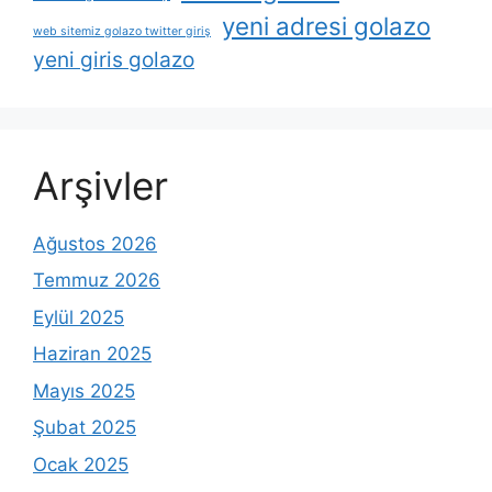
yeni adresi golazo
web sitemiz golazo twitter giriş
yeni giris golazo
Arşivler
Ağustos 2026
Temmuz 2026
Eylül 2025
Haziran 2025
Mayıs 2025
Şubat 2025
Ocak 2025