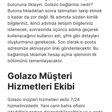
butonuna tıklayın. Golazo bağlantısı nedir?
Butona tıkladıktan sonra talimatları takip etmek
o kadar da zor değil. İlk adımda sizden kimlik
bilgileriniz, ikinci adımda iletişim bilgileriniz
istenecek, sonrasında üçüncü adıma geçerek
kullanacağınız kullanıcı adı, şifre gibi detayları
oluşturmanız gerekecek. Son olarak e-posta
adresinize aktivasyon linki gönderilecektir. Bu
bağlantıya tıklamak hesap açma işleminin ilk
bölümünü tamamlayacaktır.
Golazo Müşteri
Hizmetleri Ekibi
Golazo müşteri hizmetleri ekibi 7/24
hizmetinizdedir. Yani canlı bahis ofisini
istediğiniz zaman devredebileceğiniz ve o anda