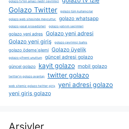
golazo tv izle
golazo tv'nin amacı nedir çevrimiçi
Golazo Twitter
golazo tüm kullanıcılar
golazo whatsapp
golazo web sitesinde mevcuttur.
golazo yasal prosedürleri
golazo yatırım seçimleri
Golazo yeni adresi
golazo yeni adres
Golazo yeni giriş
golazo çevrimiçi bahis
Golazo üyelik
golazo ödeme i̇şlemi
güncel adresi golazo
golazo şifremi unuttum
kayit golazo
mobil golazo
güncel golazo
twitter golazo
twitter'ın golazo avantajı
yeni adresi golazo
web sitemiz golazo twitter giriş
yeni giris golazo
Arşivler