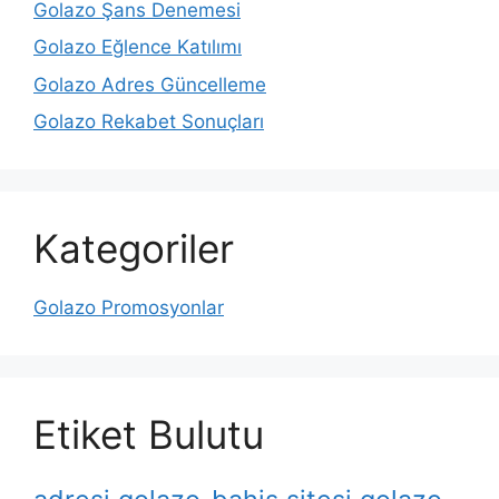
Golazo Şans Denemesi
Golazo Eğlence Katılımı
Golazo Adres Güncelleme
Golazo Rekabet Sonuçları
Kategoriler
Golazo Promosyonlar
Etiket Bulutu