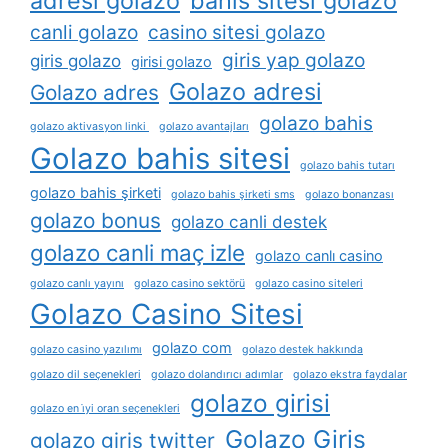
adresi golazo
bahis sitesi golazo
canli golazo
casino sitesi golazo
giris yap golazo
giris golazo
girisi golazo
Golazo adresi
Golazo adres
golazo bahis
golazo aktivasyon linki ​​
golazo avantajları
Golazo bahis sitesi
golazo bahis tutarı
golazo bahis şirketi
golazo bahis şirketi sms
golazo bonanzası
golazo bonus
golazo canli destek
golazo canli maç izle
golazo canlı casino
golazo canlı yayını
golazo casino sektörü
golazo casino siteleri
Golazo Casino Sitesi
golazo com
golazo casino yazılımı
golazo destek hakkında
golazo dil seçenekleri
golazo dolandırıcı adımlar
golazo ekstra faydalar
golazo girisi
golazo en i̇yi oran seçenekleri
Golazo Giriş
golazo giris twitter