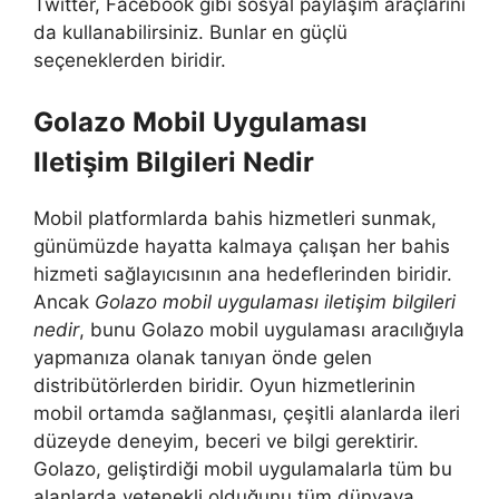
Twitter, Facebook gibi sosyal paylaşım araçlarını
da kullanabilirsiniz. Bunlar en güçlü
seçeneklerden biridir.
Golazo Mobil Uygulaması
Iletişim Bilgileri Nedir
Mobil platformlarda bahis hizmetleri sunmak,
günümüzde hayatta kalmaya çalışan her bahis
hizmeti sağlayıcısının ana hedeflerinden biridir.
Ancak
Golazo mobil uygulaması iletişim bilgileri
nedir
, bunu Golazo mobil uygulaması aracılığıyla
yapmanıza olanak tanıyan önde gelen
distribütörlerden biridir. Oyun hizmetlerinin
mobil ortamda sağlanması, çeşitli alanlarda ileri
düzeyde deneyim, beceri ve bilgi gerektirir.
Golazo, geliştirdiği mobil uygulamalarla tüm bu
alanlarda yetenekli olduğunu tüm dünyaya