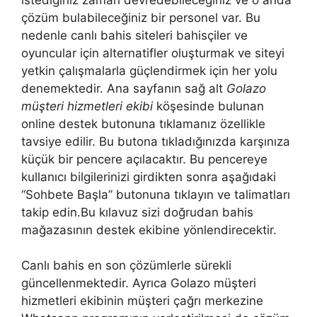
çözüm bulabileceğiniz bir personel var. Bu
nedenle canlı bahis siteleri bahisçiler ve
oyuncular için alternatifler oluşturmak ve siteyi
yetkin çalışmalarla güçlendirmek için her yolu
denemektedir. Ana sayfanın sağ alt
Golazo
müşteri hizmetleri ekibi
köşesinde bulunan
online destek butonuna tıklamanız özellikle
tavsiye edilir. Bu butona tıkladığınızda karşınıza
küçük bir pencere açılacaktır. Bu pencereye
kullanıcı bilgilerinizi girdikten sonra aşağıdaki
“Sohbete Başla” butonuna tıklayın ve talimatları
takip edin.Bu kılavuz sizi doğrudan bahis
mağazasının destek ekibine yönlendirecektir.
Canlı bahis en son çözümlerle sürekli
güncellenmektedir. Ayrıca Golazo müşteri
hizmetleri ekibinin müşteri çağrı merkezine