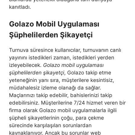
kanıtladı.
Golazo Mobil Uygulaması
Şüphelilerden Şikayetçi
Turnuva süresince kullanıcılar, turnuvanın canlı
yayınını istedikleri zaman, istedikleri yerden
izleyebilecek.
Golazo mobil uygulaması
şüphelilerden şikayetçi
, Golazo takip etme
yeteneğinin yanı sıra, müşterilere kesintisiz,
müdahalesiz izleme olanağı da sağlar.
Maçlarınızı takip edebilir, bahislerinizi takip
edebilirsiniz. Müşterilerine 7/24 hizmet veren bir
firma olarak Golazo mobil uygulamalarla ilgili
şüpheli şikayetlerinin çoğu, para çekme
sürecinde karşılaşılan sorunlardan
kaynaklanıyor. Ancak bu sorunlar web