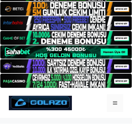
İçeriğe
atla
Menü