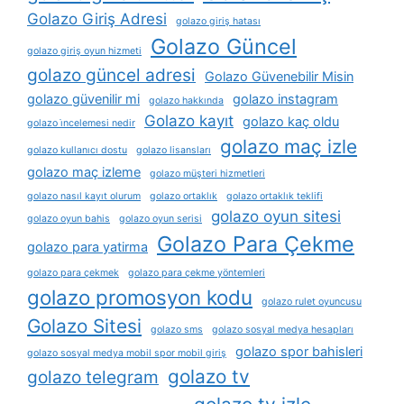
Golazo Giriş Adresi
golazo giriş hatası
Golazo Güncel
golazo giriş oyun hizmeti
golazo güncel adresi
Golazo Güvenebilir Misin
golazo güvenilir mi
golazo instagram
golazo hakkında
Golazo kayıt
golazo kaç oldu
golazo i̇ncelemesi nedir
golazo maç izle
golazo kullanıcı dostu
golazo lisansları
golazo maç izleme
golazo müşteri hizmetleri
golazo nasıl kayıt olurum
golazo ortaklık
golazo ortaklık teklifi
golazo oyun sitesi
golazo oyun bahis
golazo oyun serisi
Golazo Para Çekme
golazo para yatirma
golazo para çekmek
golazo para çekme yöntemleri
golazo promosyon kodu
golazo rulet oyuncusu
Golazo Sitesi
golazo sms
golazo sosyal medya hesapları
golazo spor bahisleri
golazo sosyal medya mobil spor mobil giriş
golazo tv
golazo telegram