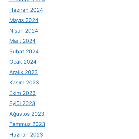
Haziran 2024
Mayıs 2024
Nisan 2024
Mart 2024
Şubat 2024
Ocak 2024
Aralık 2023
Kasım 2023
Ekim 2023
Eylül 2023
Ağustos 2023
Temmuz 2023
Haziran 2023