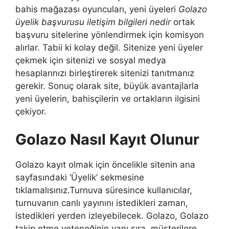
bahis mağazası oyuncuları, yeni üyeleri
Golazo
üyelik başvurusu iletişim bilgileri nedir
ortak
başvuru sitelerine yönlendirmek için komisyon
alırlar. Tabii ki kolay değil. Sitenize yeni üyeler
çekmek için sitenizi ve sosyal medya
hesaplarınızı birleştirerek sitenizi tanıtmanız
gerekir. Sonuç olarak site, büyük avantajlarla
yeni üyelerin, bahisçilerin ve ortakların ilgisini
çekiyor.
Golazo Nasıl Kayıt Olunur
Golazo kayıt olmak için öncelikle sitenin ana
sayfasındaki ‘Üyelik’ sekmesine
tıklamalısınız.Turnuva süresince kullanıcılar,
turnuvanın canlı yayınını istedikleri zaman,
istedikleri yerden izleyebilecek. Golazo, Golazo
takip etme yeteneğinin yanı sıra, müşterilere