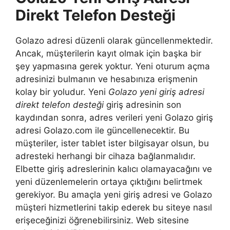
Direkt Telefon Desteği
Golazo adresi düzenli olarak güncellenmektedir.
Ancak, müşterilerin kayıt olmak için başka bir
şey yapmasına gerek yoktur. Yeni oturum açma
adresinizi bulmanın ve hesabınıza erişmenin
kolay bir yoludur. Yeni
Golazo yeni giriş adresi
direkt telefon desteği
giriş adresinin son
kaydından sonra, adres verileri yeni Golazo giriş
adresi Golazo.com ile güncellenecektir. Bu
müşteriler, ister tablet ister bilgisayar olsun, bu
adresteki herhangi bir cihaza bağlanmalıdır.
Elbette giriş adreslerinin kalıcı olamayacağını ve
yeni düzenlemelerin ortaya çıktığını belirtmek
gerekiyor. Bu amaçla yeni giriş adresi ve Golazo
müşteri hizmetlerini takip ederek bu siteye nasıl
erişeceğinizi öğrenebilirsiniz. Web sitesine