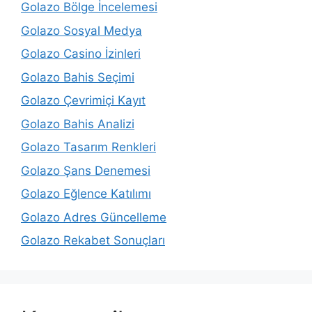
Golazo Bölge İncelemesi
Golazo Sosyal Medya
Golazo Casino İzinleri
Golazo Bahis Seçimi
Golazo Çevrimiçi Kayıt
Golazo Bahis Analizi
Golazo Tasarım Renkleri
Golazo Şans Denemesi
Golazo Eğlence Katılımı
Golazo Adres Güncelleme
Golazo Rekabet Sonuçları