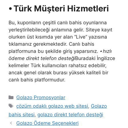
⦁ Türk Müşteri Hizmetleri
Bu, kuponların çeşitli canlı bahis oyunlarına
yerleştirilebileceği anlamına gelir. Siteye kayıt
olurken üst kısımda yer alan “Live” yazısına
tıklamanız gerekmektedir. Canlı bahis
platformuna bu şekilde giriş yaparsınız.
⦁ hızlı
ödeme direkt telefon desteği
Buradaki İngilizce
kelimeler Türk kullanıcıları rahatsız edebilir,
ancak genel olarak burası yüksek kaliteli bir
canlı bahis platformudur.
Kategoriler
Golazo Promosyonlar
Etiketler
çözüm odaklı golazo web sitesi
,
Golazo
bahis sitesi
,
golazo direkt telefon desteği
Yazı
Golazo Ödeme Seçenekleri