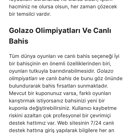
hacminiz ne olursa olsun, her zaman çözecek
bir temsilci vardır.
Golazo Olimpiyatları Ve Canlı
Bahis
Tüm dünya oyunları ve canlı bahis seçeneği İyi
bir bahisçinin en önemli özelliklerinden biri,
oyunları tutkuyla barındırabilmesidir.
Golazo
olimpiyatları ve canlı bahis
de bunu göz önünde
bulundurarak bahis fırsatları sunmaktadır.
Mevcut bir kuponunuz varsa, farklı oyunları
karıştırmak istiyorsanız bahsinizi yeni bir
kuponla değiştirebilirsiniz. Kullanıcı kaybetme
riskini azaltan çok profesyonel bir çevrimiçi
destek hattımız var. Web sitesinin 7/24 canlı
destek hattına giriş yapılarak bilgilere her an