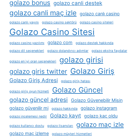
golazo bonus
golazo canli destek
golazo canli maç izle
golazo canlı casino
golazo canlı yayını
golazo casino sektörü
golazo casino siteleri
Golazo Casino Sitesi
golazo com
golazo casino yazılımı
golazo destek hakkında
golazo dil seçenekleri
golazo dolandırıcı adımlar
golazo ekstra faydalar
golazo girisi
golazo en i̇yi oran seçenekleri
Golazo Giriş
golazo giris twitter
Golazo Giriş Adresi
golazo giriş hatası
Golazo Güncel
golazo giriş oyun hizmeti
golazo güncel adresi
Golazo Güvenebilir Misin
golazo güvenilir mi
golazo instagram
golazo hakkında
Golazo kayıt
golazo kaç oldu
golazo i̇ncelemesi nedir
golazo maç izle
golazo kullanıcı dostu
golazo lisansları
golazo maç izleme
golazo müşteri hizmetleri