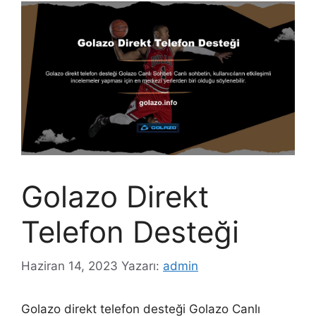
Golazo Direkt
Telefon Desteği
Haziran 14, 2023
Yazarı:
admin
Golazo direkt telefon desteği Golazo Canlı