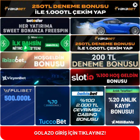
×
GOLAZO GİRİŞ İÇİN TIKLAYINIZ!