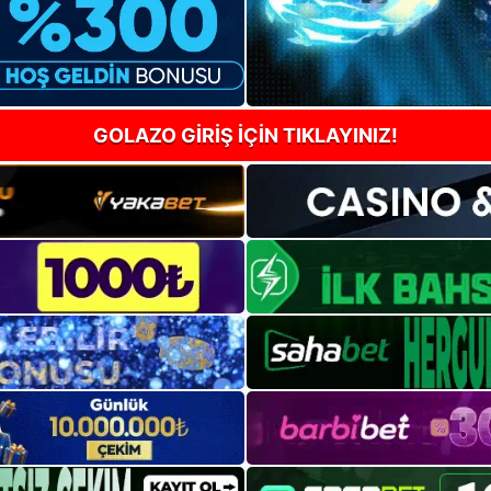
GOLAZO GİRİŞ İÇİN TIKLAYINIZ!